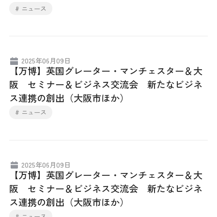
日本商工会議所とは
# ニュース
検定試験
調査・研究
組織概要
ビジネス交流
2025年06月09日
役員紹介
海外ビジネス・貿易証明
【万博】英国グレーター・マンチェスター＆大
阪 セミナー＆ビジネス交流会 新たなビジネ
日商のあゆみ
情報提供・広報
ス連携の創出（大阪市ほか）
# ニュース
委員会・専門委員会
その他サービス
青年部・女性会
2025年06月09日
【万博】英国グレーター・マンチェスター＆大
日商創立100周年宣言
阪 セミナー＆ビジネス交流会 新たなビジネ
ス連携の創出（大阪市ほか）
情報公開
# ニュース