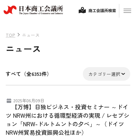
商工会議所検索
TOP
ニュース
ニュース
すべて（全6353件）
カテゴリー選択
経営相談
2025年06月09日
【万博】日独ビジネス・投資セミナー ～ドイ
融資制度・補助金
ツ NRW州における循環型経済の実現 / レセプシ
会頭コメント
ョン「NRW-ドルトムントの夕べ」～（ドイツ
保険・共済
NRW州貿易投資振興公社ほか）
政策提言