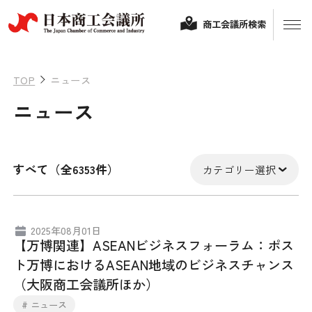
商工会議所検索
TOP
ニュース
ニュース
すべて（全6353件）
カテゴリー選択
経営相談
2025年08月01日
【万博関連】ASEANビジネスフォーラム：ポス
融資制度・補助金
ト万博におけるASEAN地域のビジネスチャンス
会頭コメント
（大阪商工会議所ほか）
保険・共済
政策提言
# ニュース