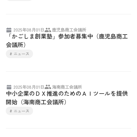
日本商工会議所とは
検定試験
調査・研究
組織概要
ビジネス交流
2025年08月01日
鹿児島商工会議所
「かごしま創業塾」参加者募集中（鹿児島商工
役員紹介
海外ビジネス・貿易証明
会議所）
# ニュース
日商のあゆみ
情報提供・広報
委員会・専門委員会
その他サービス
2025年08月01日
海南商工会議所
青年部・女性会
中小企業のＤＸ推進のためのＡＩツールを提供
開始（海南商工会議所）
日商創立100周年宣言
# ニュース
情報公開