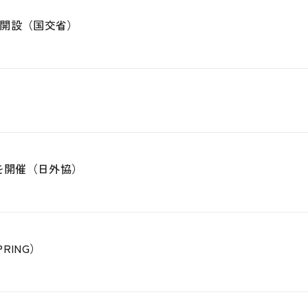
開設（国交省）
を開催（日外協）
ING）