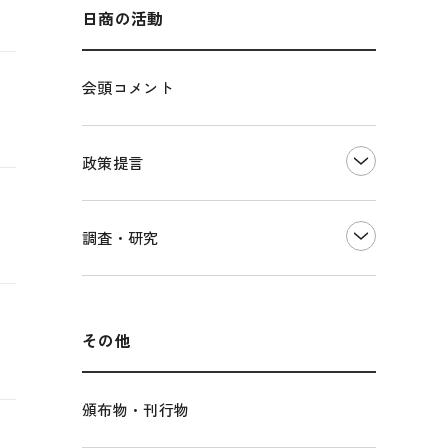
海外展開
その他中小企業経営
多様な人材の活躍推進
日商の活動
各種制度・助成金
パートナーシップ構築宣言
会頭コメント
海外情報レポート
経済ミッション
海外展開イニシアティブ
政策提言
安全保障貿易管理・技術流出防止に関す
るコラム
中小企業経営
調査・研究
輸出管理体制構築支援
雇用・労働・社会保障
経営者保証に関するガイドライン
観光振興・まちづくり
LOBO調査
その他調査
国土強靭化・社会基盤整備・震災復興
その他
頒布物・刊行物