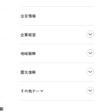
注目情報
企業経営
創業
知的財産
地域振興
販路開拓・拡大
デジタル化・DX推進
まちづくり
観光振興
震災復興
事業承継・引継ぎ支援
ものづくり
地域ブランド
価格転嫁・取引適正化
税制
その他地域振興
令和６年能登半島地震関連
その他テーマ
雇用・労働・人材確保
東日本大震災関連
エネルギー・環境
輸入・輸出
インボイス制度
製