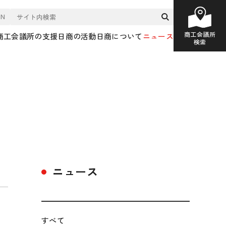
EN
商工会議所
商工会議所の支援
日商の活動
日商について
ニュース
検索
ニュース
すべて