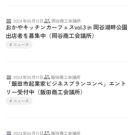
日本商工会議所とは
検定試験
調査・研究
2024年06月12日
岡谷商工会議所
組織概要
ビジネス交流
おかやキッチンカーフェスvol.3 in 岡谷湖畔公園
出店者を募集中（岡谷商工会議所）
役員紹介
海外ビジネス・貿易証明
# ニュース
日商のあゆみ
情報提供・広報
委員会・専門委員会
その他サービス
2024年06月11日
飯田商工会議所
「飯田市起業家ビジネスプランコンペ」エント
青年部・女性会
リー受付中（飯田商工会議所）
# ニュース
日商創立100周年宣言
情報公開
2024年06月11日
諏訪商工会議所