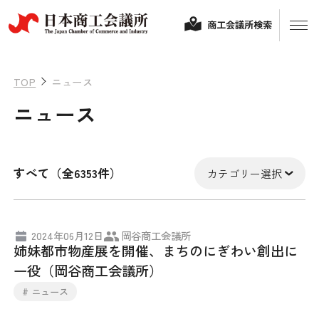
商工会議所検索
TOP
ニュース
ニュース
すべて（全6353件）
カテゴリー選択
経営相談
2024年06月12日
岡谷商工会議所
姉妹都市物産展を開催、まちのにぎわい創出に
融資制度・補助金
一役（岡谷商工会議所）
会頭コメント
# ニュース
保険・共済
政策提言