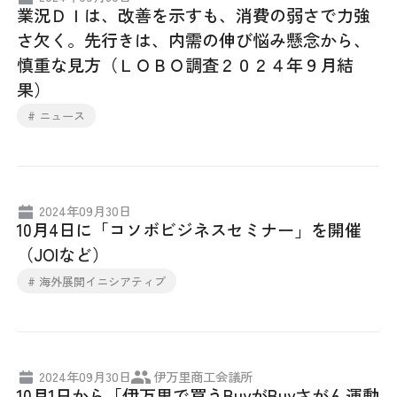
業況ＤＩは、改善を示すも、消費の弱さで力強
さ欠く。先行きは、内需の伸び悩み懸念から、
慎重な見方（ＬＯＢＯ調査２０２４年９月結
果）
# ニュース
2024年09月30日
10月4日に「コソボビジネスセミナー」を開催
（JOIなど）
# 海外展開イニシアティブ
2024年09月30日
伊万里商工会議所
10月1日から「伊万里で買うBuyがBuyさがん運動