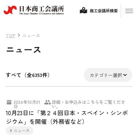
商工会議所検索
TOP
ニュース
ニュース
すべて（全6353件）
カテゴリー選択
経営相談
2024年10月01
詳細・お申込みはこちらをご覧くださ
日
い。
融資制度・補助金
10月23日に「第２４回日本・スペイン・シンポ
会頭コメント
ジウム」を開催（外務省など）
保険・共済
# ニュース
政策提言