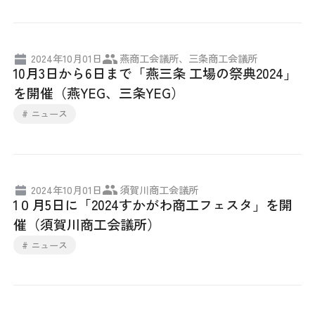
日本商工会議所とは
検定試験
調査・研究
組織概要
ビジネス交流
2024年10月01日
燕商工会議所、三条商工会議所
10月3日から6日まで「燕三条 工場の祭典2024」
役員紹介
を開催（燕YEG、三条YEG）
海外ビジネス・貿易証明
# ニュース
日商のあゆみ
情報提供・広報
委員会・専門委員会
その他サービス
2024年10月01日
須賀川商工会議所
1０月5日に「2024すかがわ商工フェスタ」を開
青年部・女性会
催（須賀川商工会議所）
# ニュース
日商創立100周年宣言
情報公開