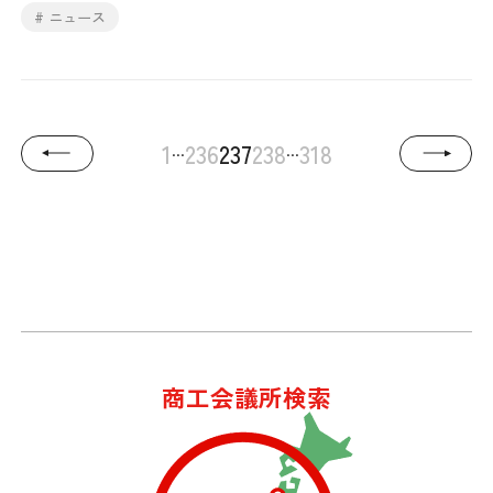
# ニュース
...
...
1
236
237
238
318
商工会議所検索