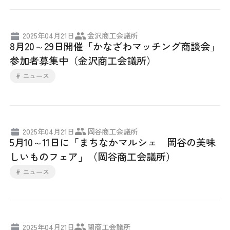
日本商工会議所とは
検定試験
調査・研究
2025年04月21日
金沢商工会議所
組織概要
ビジネス交流
8月20～29日開催「かなざわマッチング商談会」
参加者募集中（金沢商工会議所）
役員紹介
海外ビジネス・貿易証明
# ニュース
日商のあゆみ
情報提供・広報
委員会・専門委員会
その他サービス
2025年04月21日
岡谷商工会議所
5月10～11日に「まちなかマルシェ 岡谷の美味
青年部・女性会
しいものフェア」（岡谷商工会議所）
# ニュース
日商創立100周年宣言
情報公開
2025年04月21日
関商工会議所