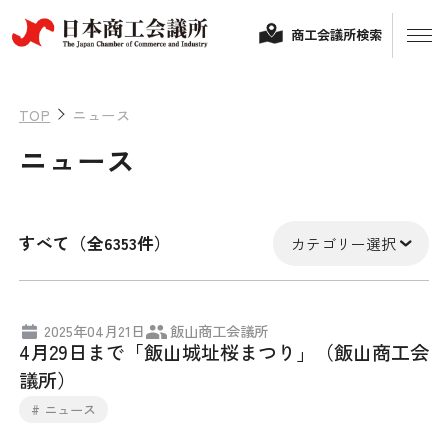
商工会議所検索
TOP
ニュース
ニュース
すべて（全6353件）
カテゴリー選択
経営相談
2025年04月21日
飯山商工会議所
4月29日まで「飯山城址桜まつり」（飯山商工会
融資制度・補助金
議所）
会頭コメント
# ニュース
保険・共済
政策提言