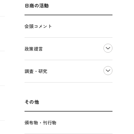
海外展開
その他中小企業経営
多様な人材の活躍推進
日商の活動
各種制度・助成金
パートナーシップ構築宣言
会頭コメント
海外情報レポート
経済ミッション
海外展開イニシアティブ
政策提言
安全保障貿易管理・技術流出防止に関す
るコラム
中小企業経営
調査・研究
輸出管理体制構築支援
雇用・労働・社会保障
経営者保証に関するガイドライン
観光振興・まちづくり
LOBO調査
その他調査
国土強靭化・社会基盤整備・震災復興
その他
頒布物・刊行物