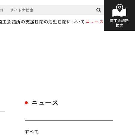
EN
商工会議所
商工会議所の支援
日商の活動
日商について
ニュース
検索
ニュース
すべて