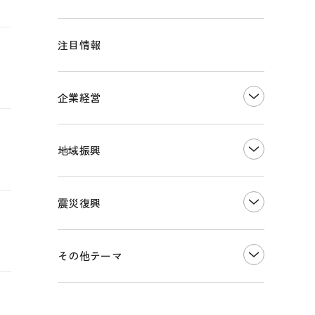
注目情報
企業経営
創業
知的財産
地域振興
販路開拓・拡大
デジタル化・DX推進
まちづくり
観光振興
震災復興
事業承継・引継ぎ支援
ものづくり
地域ブランド
価格転嫁・取引適正化
税制
その他地域振興
令和６年能登半島地震関連
その他テーマ
雇用・労働・人材確保
東日本大震災関連
エネルギー・環境
輸入・輸出
インボイス制度