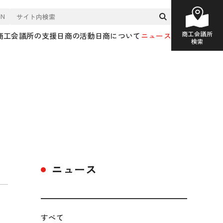
EN
商工会議所
商工会議所の支援
日商の活動
日商について
ニュース
検索
ニュース
すべて