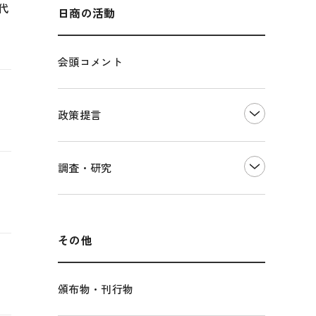
海外展開
その他中小企業経営
多様な人材の活躍推進
代
日商の活動
各種制度・助成金
パートナーシップ構築宣言
会頭コメント
海外情報レポート
経済ミッション
海外展開イニシアティブ
政策提言
安全保障貿易管理・技術流出防止に関す
るコラム
中小企業経営
調査・研究
輸出管理体制構築支援
雇用・労働・社会保障
経営者保証に関するガイドライン
観光振興・まちづくり
LOBO調査
その他調査
国土強靭化・社会基盤整備・震災復興
その他
頒布物・刊行物