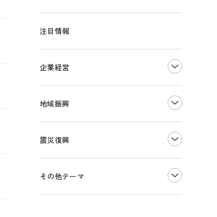
注目情報
企業経営
創業
知的財産
地域振興
販路開拓・拡大
デジタル化・DX推進
まちづくり
観光振興
震災復興
事業承継・引継ぎ支援
ものづくり
地域ブランド
価格転嫁・取引適正化
税制
その他地域振興
令和６年能登半島地震関連
その他テーマ
雇用・労働・人材確保
東日本大震災関連
エネルギー・環境
輸入・輸出
インボイス制度