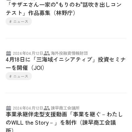
「サザエさん一家の"もりのわ"話吹き出しコン
採用情報
テスト」作品募集（林野庁）
# ニュース
アクセス
所信
2024年04月12日
海外投融資情報財団
4月18日に「三海域イニシアティブ」投資セミナ
ーを開催（JOI）
# ニュース
2024年04月12日
諫早商工会議所
事業承継伴走型支援動画「事業を継ぐ－わたし
のWILL the Story－」を制作（諫早商工会議
所）