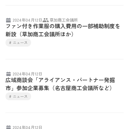
日本商工会議所とは
検定試験
調査・研究
2024年04月12日
草加商工会議所
組織概要
ビジネス交流
ファン付き作業服の購入費用の一部補助制度を
新設（草加商工会議所ほか）
役員紹介
海外ビジネス・貿易証明
# ニュース
日商のあゆみ
情報提供・広報
委員会・専門委員会
その他サービス
2024年04月12日
広域商談会「アライアンス・パートナー発掘
青年部・女性会
市」参加企業募集（名古屋商工会議所など）
# ニュース
日商創立100周年宣言
情報公開
2024年04月12日