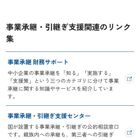
日本商工会議所とは
検定試験
調査・研究
組織概要
事業承継・引継ぎ支援関連のリンク
ビジネス交流
集
役員紹介
海外ビジネス・貿易証明
日商のあゆみ
事業承継 財務サポート
情報提供・広報
中小企業の事業承継を「知る」「実施する」
委員会・専門委員会
その他サービス
「支援策」という三つのカテゴリに分けて事業
承継に関する知識やサービスを紹介していま
青年部・女性会
す。
日商創立100周年宣言
事業承継・引継ぎ支援センター
国が設置する事業承継・引継ぎの公的相談窓口
情報公開
です。親族内への承継も、第三者への引継ぎ