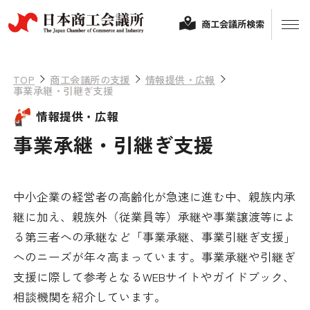
商工会議所検索
TOP
商工会議所の支援
情報提供・広報
事業承継・引継ぎ支援
情報提供・広報
事業承継・引継ぎ支援
中小企業の経営者の高齢化が急速に進む中、親族内承
経営相談
継に加え、親族外（従業員等）承継や事業譲渡等によ
る第三者への承継など「事業承継、事業引継ぎ支援」
融資制度・補助金
へのニーズが年々高まっています。事業承継や引継ぎ
会頭コメント
支援に際して参考となるWEBサイトやガイドブック、
保険・共済
相談機関を紹介しています。
政策提言