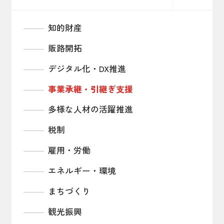
海外展開支援施策一覧
知的財産
海外情報レポート
販路開拓
輸出管理体制構築支援
デジタル化・DX推進
二国間・多国間経済委員会
事業承継・引継ぎ支援
経済ミッション
多様な人材の活躍推進
税制
雇用・労働
エネルギー・環境
まちづくり
観光振興