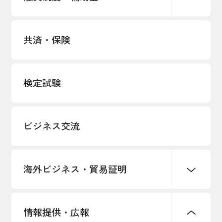
マル経融資
共済・保険
検定試験
ビジネス交流
海外ビジネス・貿易証明
海外展開イニシアティブに基づく情報
情報提供・広報
提供