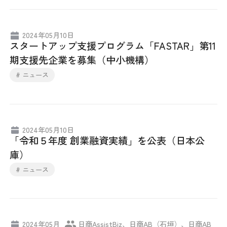
日本商工会議所とは
検定試験
調査・研究
2024年05月10日
組織概要
ビジネス交流
スタートアップ支援プログラム「FASTAR」第11
期支援先企業を募集（中小機構）
役員紹介
海外ビジネス・貿易証明
# ニュース
日商のあゆみ
情報提供・広報
委員会・専門委員会
その他サービス
2024年05月10日
「令和５年度 創業融資実績」を公表（日本公
青年部・女性会
庫）
# ニュース
日商創立100周年宣言
情報公開
2024年05月
日商AssistBiz、日商AB（石垣）、日商AB