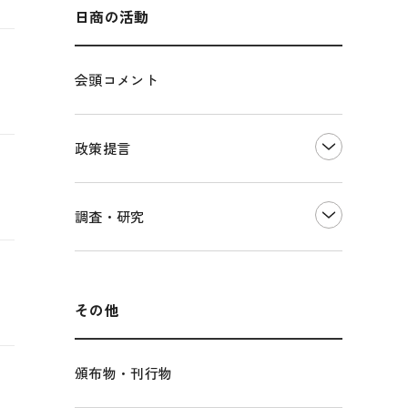
海外展開
その他中小企業経営
多様な人材の活躍推進
日商の活動
各種制度・助成金
パートナーシップ構築宣言
会頭コメント
海外情報レポート
経済ミッション
海外展開イニシアティブ
政策提言
安全保障貿易管理・技術流出防止に関す
るコラム
中小企業経営
調査・研究
輸出管理体制構築支援
雇用・労働・社会保障
経営者保証に関するガイドライン
観光振興・まちづくり
LOBO調査
その他調査
国土強靭化・社会基盤整備・震災復興
その他
頒布物・刊行物