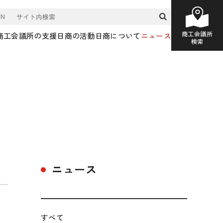
EN
商工会議所
商工会議所の支援
日商の活動
日商について
ニュース
検索
ニュース
すべて