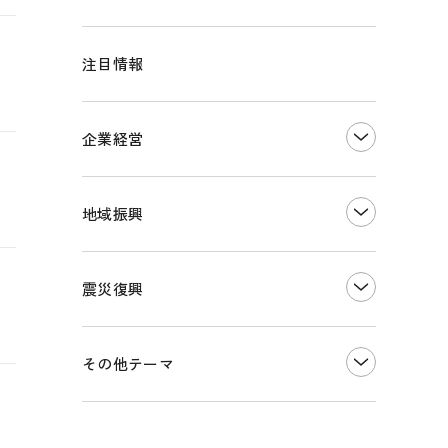
注目情報
企業経営
創業
知的財産
地域振興
販路開拓・拡大
デジタル化・DX推進
まちづくり
観光振興
震災復興
事業承継・引継ぎ支援
ものづくり
地域ブランド
価格転嫁・取引適正化
税制
その他地域振興
令和６年能登半島地震関連
その他テーマ
雇用・労働・人材確保
東日本大震災関連
エネルギー・環境
輸入・輸出
インボイス制度