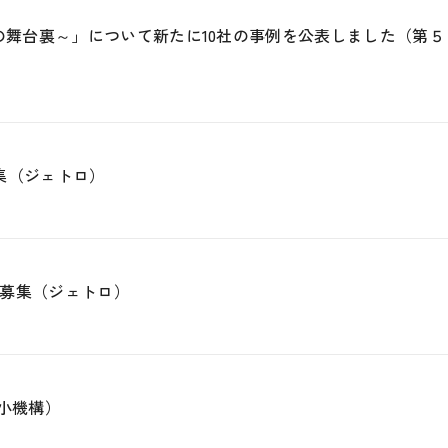
の舞台裏～」について新たに10社の事例を公表しました（第５
集（ジェトロ）
品者募集（ジェトロ）
小機構）