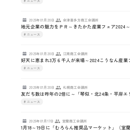
# ニュース
2025年01月20日
会津喜多方商工会議所
地元企業の魅力をＰＲ～きたかた産業フェア2024
# ニュース
2025年01月20日
江南商工会議所
好天に恵まれ3万６千人が来場～2024こうなん産
# ニュース
2025年01月20日
札幌商工会議所
友だち数は昨年の2倍に～「琴似・北24条・平岸
# ニュース
2025年01月17日
室蘭商工会議所
1月18～19日に「むろらん推奨品マーケット」（室