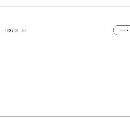
...
...
1
36
37
38
55