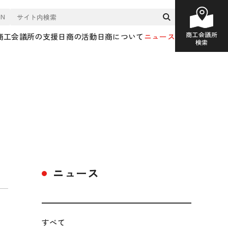
EN
商工会議所
商工会議所の支援
日商の活動
日商について
ニュース
検索
ニュース
すべて