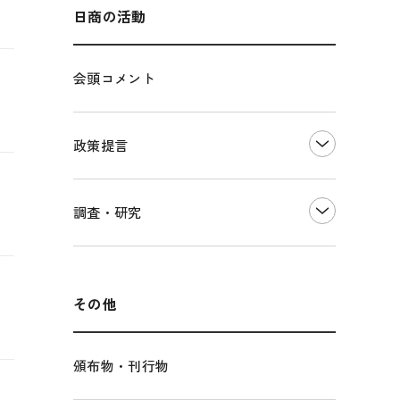
海外展開
その他中小企業経営
多様な人材の活躍推進
日商の活動
各種制度・助成金
パートナーシップ構築宣言
会頭コメント
海外情報レポート
経済ミッション
海外展開イニシアティブ
政策提言
安全保障貿易管理・技術流出防止に関す
るコラム
中小企業経営
調査・研究
輸出管理体制構築支援
雇用・労働・社会保障
経営者保証に関するガイドライン
観光振興・まちづくり
LOBO調査
その他調査
国土強靭化・社会基盤整備・震災復興
その他
頒布物・刊行物