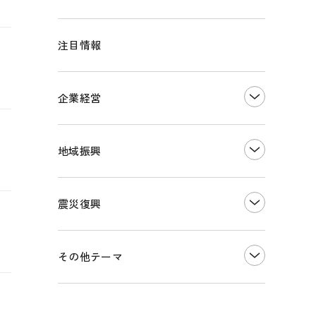
注目情報
企業経営
創業
知的財産
地域振興
販路開拓・拡大
デジタル化・DX推進
まちづくり
観光振興
震災復興
事業承継・引継ぎ支援
ものづくり
地域ブランド
価格転嫁・取引適正化
税制
その他地域振興
令和６年能登半島地震関連
その他テーマ
雇用・労働・人材確保
東日本大震災関連
エネルギー・環境
輸入・輸出
インボイス制度