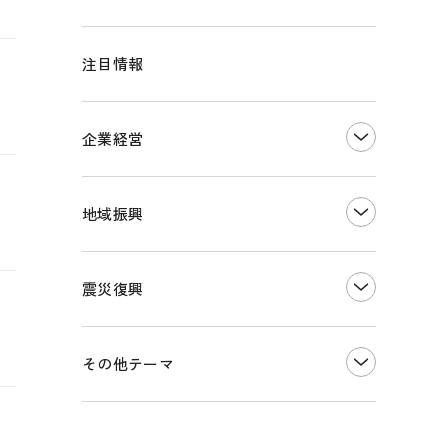
注目情報
企業経営
創業
知的財産
地域振興
販路開拓・拡大
デジタル化・DX推進
まちづくり
観光振興
震災復興
事業承継・引継ぎ支援
ものづくり
地域ブランド
価格転嫁・取引適正化
税制
その他地域振興
令和６年能登半島地震関連
その他テーマ
雇用・労働・人材確保
東日本大震災関連
エネルギー・環境
輸入・輸出
インボイス制度