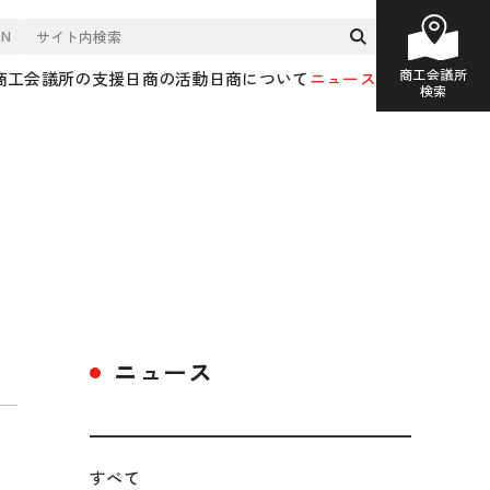
EN
商工会議所
商工会議所の支援
日商の活動
日商について
ニュース
検索
ニュース
すべて