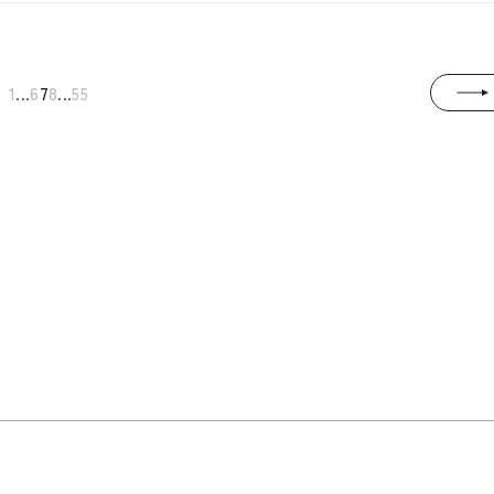
...
...
1
6
7
8
55