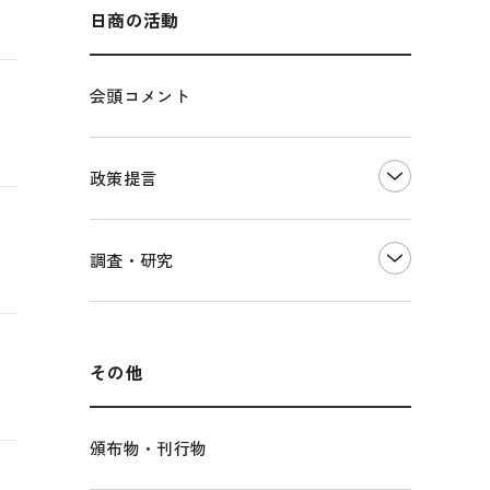
海外展開
その他中小企業経営
多様な人材の活躍推進
日商の活動
各種制度・助成金
パートナーシップ構築宣言
会頭コメント
海外情報レポート
経済ミッション
海外展開イニシアティブ
政策提言
安全保障貿易管理・技術流出防止に関す
るコラム
中小企業経営
調査・研究
輸出管理体制構築支援
雇用・労働・社会保障
経営者保証に関するガイドライン
観光振興・まちづくり
LOBO調査
その他調査
国土強靭化・社会基盤整備・震災復興
その他
頒布物・刊行物