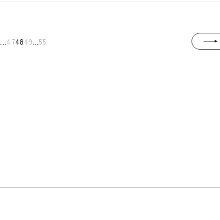
...
...
1
47
48
49
55