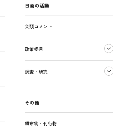
海外展開
その他中小企業経営
多様な人材の活躍推進
日商の活動
各種制度・助成金
パートナーシップ構築宣言
会頭コメント
海外情報レポート
経済ミッション
海外展開イニシアティブ
政策提言
安全保障貿易管理・技術流出防止に関す
るコラム
中小企業経営
）
調査・研究
輸出管理体制構築支援
雇用・労働・社会保障
経営者保証に関するガイドライン
観光振興・まちづくり
LOBO調査
その他調査
国土強靭化・社会基盤整備・震災復興
その他
頒布物・刊行物