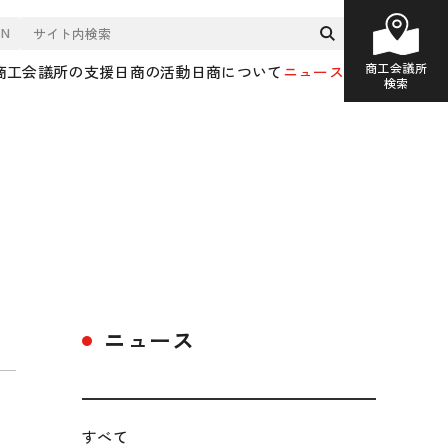
EN
商工会議所
商工会議所の支援
日商の活動
日商について
ニュース
検索
ニュース
すべて