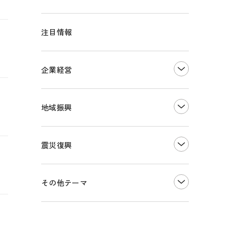
注目情報
企業経営
創業
知的財産
地域振興
販路開拓・拡大
デジタル化・DX推進
まちづくり
観光振興
震災復興
事業承継・引継ぎ支援
ものづくり
地域ブランド
価格転嫁・取引適正化
税制
その他地域振興
令和６年能登半島地震関連
その他テーマ
雇用・労働・人材確保
東日本大震災関連
エネルギー・環境
輸入・輸出
インボイス制度