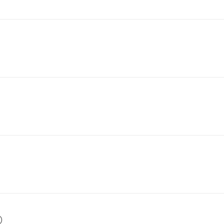
）
）
）