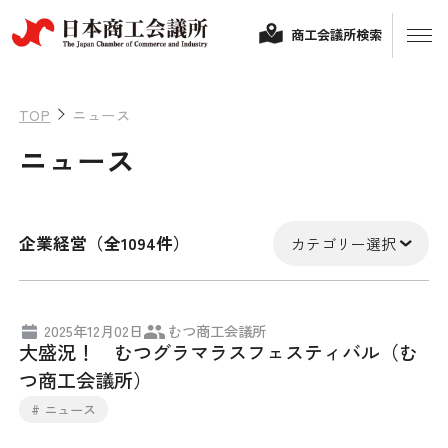
商工会議所検索
TOP
ニュース
ニュース
企業経営（全1094件）
カテゴリー選択
経営相談
2025年12月02日
むつ商工会議所
大盛況！ むつグラマラスフェスティバル（む
融資制度・補助金
つ商工会議所）
会頭コメント
# ニュース
保険・共済
政策提言