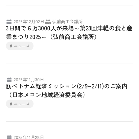
日本商工会議所とは
検定試験
調査・研究
2025年12月02日
弘前商工会議所
組織概要
ビジネス交流
3日間で６万3000人が来場～第23回津軽の食と産
業まつり2025～（弘前商工会議所）
役員紹介
海外ビジネス・貿易証明
# ニュース
日商のあゆみ
情報提供・広報
委員会・専門委員会
その他サービス
2025年11月30日
訪ベトナム経済ミッション(2/9~2/11)のご案内
青年部・女性会
（日本メコン地域経済委員会）
# ニュース
日商創立100周年宣言
情報公開
2025年11月28日