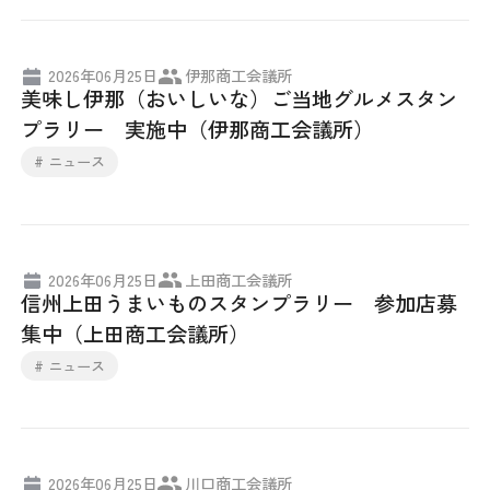
日本商工会議所とは
検定試験
調査・研究
2026年06月25日
伊那商工会議所
組織概要
ビジネス交流
美味し伊那（おいしいな）ご当地グルメスタン
プラリー 実施中（伊那商工会議所）
役員紹介
海外ビジネス・貿易証明
# ニュース
日商のあゆみ
情報提供・広報
委員会・専門委員会
その他サービス
2026年06月25日
上田商工会議所
信州上田うまいものスタンプラリー 参加店募
青年部・女性会
集中（上田商工会議所）
# ニュース
日商創立100周年宣言
情報公開
2026年06月25日
川口商工会議所