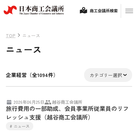
商工会議所検索
TOP
ニュース
ニュース
企業経営（全1094件）
カテゴリー選択
経営相談
2026年06月25日
越谷商工会議所
旅行費用の一部助成、会員事業所従業員のリフ
融資制度・補助金
レッシュ支援（越谷商工会議所）
会頭コメント
# ニュース
保険・共済
政策提言