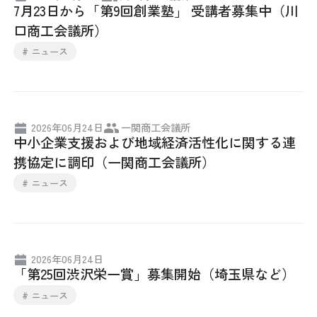
7月23日から「第9回創業塾」 受講者募集中（川
採用情報
口商工会議所）
# ニュース
アクセス
所信
2026年06月24日
一関商工会議所
中小企業支援および地域経済活性化に関する連
携協定に調印（一関商工会議所）
# ニュース
2026年06月24日
「第25回渋沢栄一賞」募集開始（埼玉県など）
# ニュース