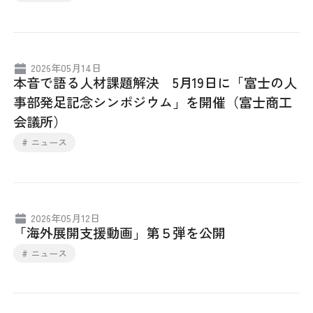
日本商工会議所とは
検定試験
調査・研究
組織概要
ビジネス交流
2026年05月14日
本音で語る人材課題解決 5月19日に「富士の人
役員紹介
海外ビジネス・貿易証明
事部発足記念シンポジウム」を開催（富士商工
会議所）
日商のあゆみ
情報提供・広報
# ニュース
委員会・専門委員会
その他サービス
青年部・女性会
2026年05月12日
「海外展開支援動画」第５弾を公開
日商創立100周年宣言
# ニュース
情報公開