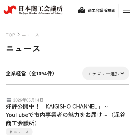
商工会議所検索
TOP
ニュース
ニュース
企業経営（全1094件）
カテゴリー選択
経営相談
2026年05月14日
好評公開中！「KAIGISHO CHANNEL」～
融資制度・補助金
YouTubeで市内事業者の魅力をお届け～（深谷
会頭コメント
商工会議所）
保険・共済
政策提言
# ニュース