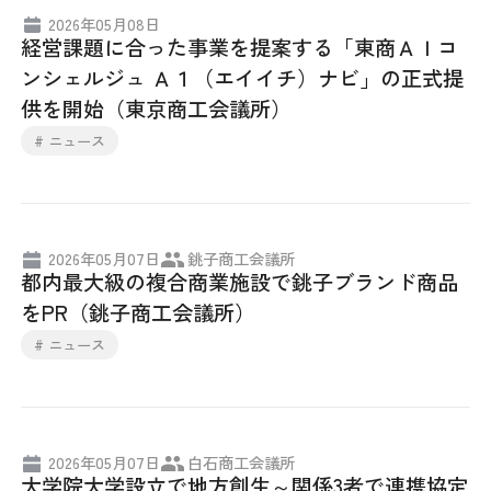
2026年05月08日
採用情報
経営課題に合った事業を提案する「東商ＡＩコ
ンシェルジュ Ａ１（エイイチ）ナビ」の正式提
アクセス
供を開始（東京商工会議所）
# ニュース
所信
2026年05月07日
銚子商工会議所
都内最大級の複合商業施設で銚子ブランド商品
をPR（銚子商工会議所）
# ニュース
2026年05月07日
白石商工会議所
大学院大学設立で地方創生～関係3者で連携協定