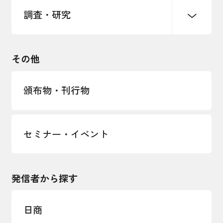
調査・研究
中小企業経営
雇用・労働・社会保障
安全保障貿易管理・技術流出防止に関す
るコラム
観光振興・まちづくり
輸出管理体制構築支援
国土強靭化・社会基盤整備・震災復興
その他
LOBO調査
その他調査
経営者保証に関するガイドライン
頒布物・刊行物
セミナー・イベント
発信者から探す
日商