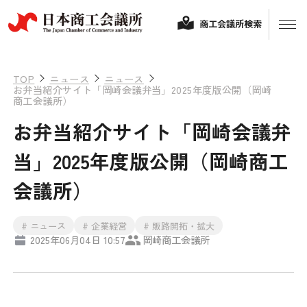
商工会議所検索
TOP
ニュース
ニュース
お弁当紹介サイト「岡崎会議弁当」2025年度版公開（岡崎
商工会議所）
お弁当紹介サイト「岡崎会議弁
当」2025年度版公開（岡崎商工
会議所）
経営相談
# ニュース
# 企業経営
# 販路開拓・拡大
2025年06月04日 10:57
岡崎商工会議所
融資制度・補助金
会頭コメント
保険・共済
政策提言