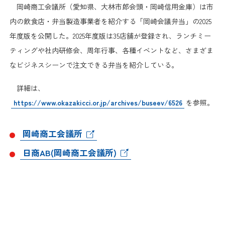
日本商工会議所とは
岡崎商工会議所（愛知県、大林市郎会頭・岡崎信用金庫）は市
検定試験
内の飲食店・弁当製造事業者を紹介する「岡崎会議弁当」の2025
調査・研究
組織概要
年度版を公開した。2025年度版は35店舗が登録され、ランチミー
ビジネス交流
ティングや社内研修会、周年行事、各種イベントなど、さまざま
役員紹介
なビジネスシーンで注文できる弁当を紹介している。
海外ビジネス・貿易証明
詳細は、
日商のあゆみ
情報提供・広報
https://www.okazakicci.or.jp/archives/buseev/6526
を参照。
委員会・専門委員会
その他サービス
岡崎商工会議所
青年部・女性会
日商AB(岡崎商工会議所)
日商創立100周年宣言
情報公開