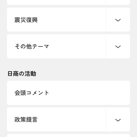
デジタル化・DX推進
震災復興
事業承継・引継ぎ支援
まちづくり
観光振興
ものづくり
価格転嫁・取引適正化
税制
地域ブランド
その他地域振興
雇用・労働・人材確保
その他テーマ
令和６年能登半島地震関連
エネルギー・環境
輸入・輸出
東日本大震災関連
海外展開
その他中小企業経営
日商の活動
インボイス制度
多様な人材の活躍推進
会頭コメント
各種制度・助成金
パートナーシップ構築宣言
政策提言
海外情報レポート
経済ミッション
海外展開イニシアティブ