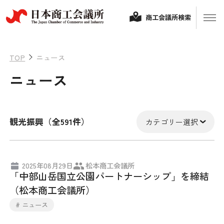
商工会議所検索
TOP
ニュース
ニュース
観光振興（全591件）
カテゴリー選択
経営相談
2025年08月29日
松本商工会議所
「中部山岳国立公園パートナーシップ」を締結
融資制度・補助金
（松本商工会議所）
会頭コメント
# ニュース
保険・共済
政策提言