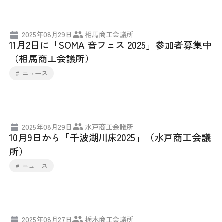
日本商工会議所とは
検定試験
調査・研究
2025年08月29日
相馬商工会議所
組織概要
ビジネス交流
11月2日に「SOMA 音フェス 2025」参加者募集中
（相馬商工会議所）
役員紹介
海外ビジネス・貿易証明
# ニュース
日商のあゆみ
情報提供・広報
委員会・専門委員会
その他サービス
2025年08月29日
水戸商工会議所
10月9日から「千波湖川床2025」（水戸商工会議
青年部・女性会
所）
# ニュース
日商創立100周年宣言
情報公開
2025年08月27日
栃木商工会議所