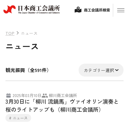
商工会議所検索
TOP
ニュース
ニュース
観光振興（全591件）
カテゴリー選択
経営相談
2025年03月10日
柳川商工会議所
3月30日に「柳川 流鏑馬」ヴァイオリン演奏と
融資制度・補助金
桜のライトアップも（柳川商工会議所）
会頭コメント
# ニュース
保険・共済
政策提言