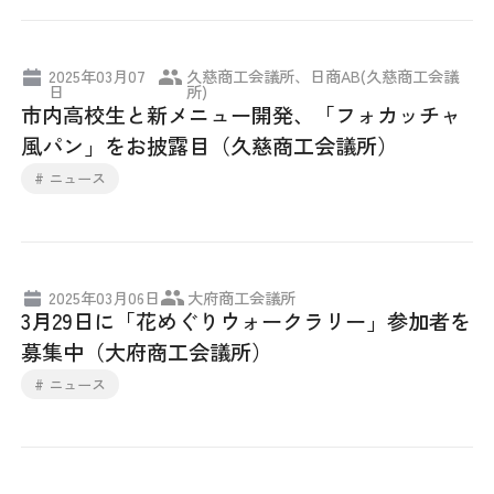
日本商工会議所とは
検定試験
調査・研究
2025年03月07
久慈商工会議所、日商AB(久慈商工会議
組織概要
ビジネス交流
日
所)
市内高校生と新メニュー開発、「フォカッチャ
役員紹介
風パン」をお披露目（久慈商工会議所）
海外ビジネス・貿易証明
# ニュース
日商のあゆみ
情報提供・広報
委員会・専門委員会
その他サービス
2025年03月06日
大府商工会議所
3月29日に「花めぐりウォークラリー」参加者を
青年部・女性会
募集中（大府商工会議所）
# ニュース
日商創立100周年宣言
情報公開