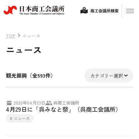
商工会議所検索
TOP
ニュース
ニュース
観光振興（全593件）
カテゴリー選択
経営相談
2025年04月23日
呉商工会議所
4月29日に「呉みなと祭」（呉商工会議所）
融資制度・補助金
会頭コメント
# ニュース
保険・共済
政策提言