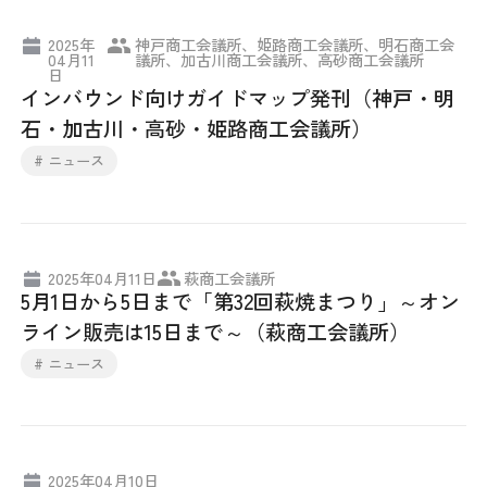
日本商工会議所とは
検定試験
2025年
神戸商工会議所、姫路商工会議所、明石商工会
調査・研究
04月11
議所、加古川商工会議所、高砂商工会議所
日
組織概要
ビジネス交流
インバウンド向けガイドマップ発刊（神戸・明
石・加古川・高砂・姫路商工会議所）
役員紹介
海外ビジネス・貿易証明
# ニュース
日商のあゆみ
情報提供・広報
委員会・専門委員会
その他サービス
2025年04月11日
萩商工会議所
5月1日から5日まで「第32回萩焼まつり」～オン
青年部・女性会
ライン販売は15日まで～（萩商工会議所）
# ニュース
日商創立100周年宣言
情報公開
2025年04月10日