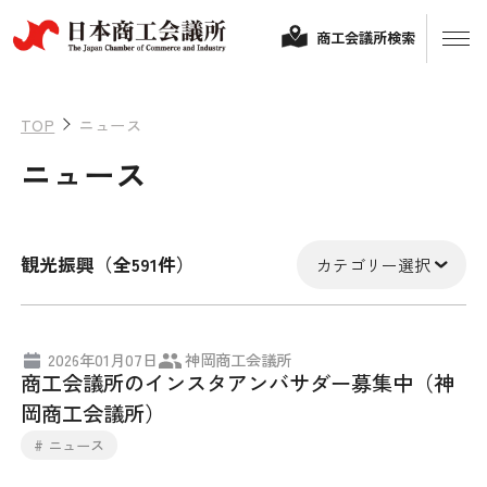
商工会議所検索
TOP
ニュース
ニュース
観光振興（全591件）
カテゴリー選択
経営相談
2026年01月07日
神岡商工会議所
商工会議所のインスタアンバサダー募集中（神
融資制度・補助金
岡商工会議所）
会頭コメント
# ニュース
保険・共済
政策提言