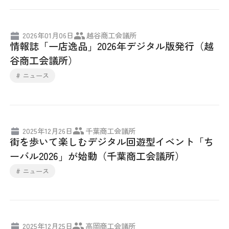
日本商工会議所とは
検定試験
調査・研究
2026年01月06日
越谷商工会議所
組織概要
ビジネス交流
情報誌「一店逸品」2026年デジタル版発行（越
谷商工会議所）
役員紹介
海外ビジネス・貿易証明
# ニュース
日商のあゆみ
情報提供・広報
委員会・専門委員会
その他サービス
2025年12月26日
千葉商工会議所
街を歩いて楽しむデジタル回遊型イベント「ち
青年部・女性会
ーバル2026」が始動（千葉商工会議所）
# ニュース
日商創立100周年宣言
情報公開
2025年12月25日
高岡商工会議所