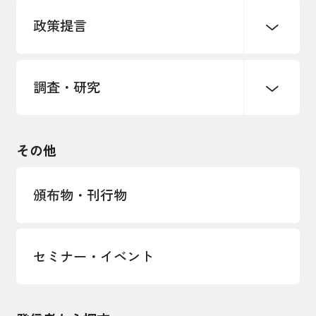
パートナーシップ構築宣言
政策提言
海外情報レポート
経済ミッション
海外展開イニシアティブ
調査・研究
中小企業経営
雇用・労働・社会保障
安全保障貿易管理・技術流出防止に関す
るコラム
観光振興・まちづくり
輸出管理体制構築支援
国土強靭化・社会基盤整備・震災復興
その他
LOBO調査
その他調査
経営者保証に関するガイドライン
頒布物・刊行物
セミナー・イベント