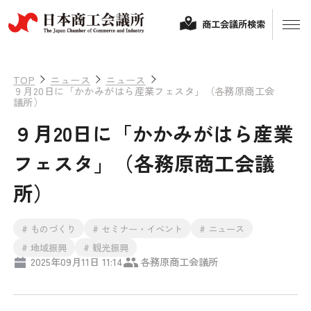
商工会議所検索
TOP
ニュース
ニュース
９月20日に「かかみがはら産業フェスタ」（各務原商工会
議所）
９月20日に「かかみがはら産業
フェスタ」（各務原商工会議
所）
経営相談
# ものづくり
# セミナー・イベント
# ニュース
融資制度・補助金
# 地域振興
# 観光振興
2025年09月11日 11:14
各務原商工会議所
会頭コメント
保険・共済
政策提言