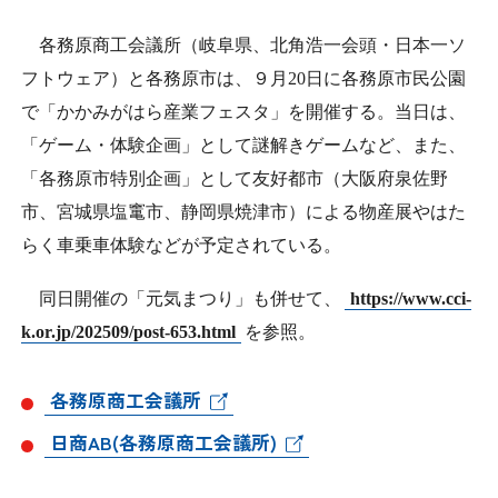
日本商工会議所とは
検定試験
各務原商工会議所（岐阜県、北角浩一会頭・日本一ソ
調査・研究
組織概要
フトウェア）と各務原市は、９月
20
日に各務原市民公園
ビジネス交流
で「かかみがはら産業フェスタ」を開催する。当日は、
役員紹介
「ゲーム・体験企画」として謎解きゲームなど、また、
海外ビジネス・貿易証明
「各務原市特別企画」として友好都市（大阪府泉佐野
日商のあゆみ
市、宮城県塩竃市、静岡県焼津市）による物産展やはた
情報提供・広報
らく車乗車体験などが予定されている。
委員会・専門委員会
その他サービス
同日開催の「元気まつり」も併せて、
https://www.cci-
青年部・女性会
k.or.jp/202509/post-653.html
を参照。
日商創立100周年宣言
各務原商工会議所
日商AB(各務原商工会議所)
情報公開