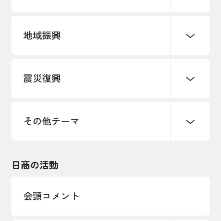
地域振興
創業
知的財産
販路開拓・拡大
デジタル化・DX推進
震災復興
事業承継・引継ぎ支援
まちづくり
観光振興
ものづくり
価格転嫁・取引適正化
税制
地域ブランド
その他地域振興
雇用・労働・人材確保
その他テーマ
令和６年能登半島地震関連
エネルギー・環境
輸入・輸出
東日本大震災関連
海外展開
その他中小企業経営
日商の活動
インボイス制度
多様な人材の活躍推進
会頭コメント
各種制度・助成金