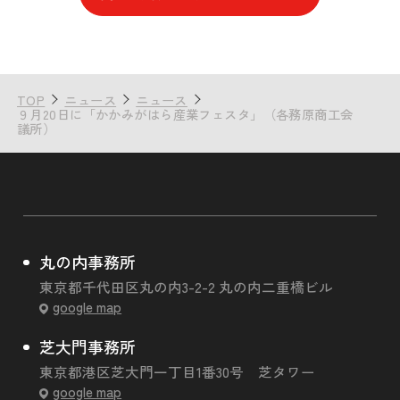
TOP
ニュース
ニュース
９月20日に「かかみがはら産業フェスタ」（各務原商工会
議所）
丸の内事務所
東京都千代田区丸の内3-2-2 丸の内二重橋ビル
google map
芝大門事務所
東京都港区芝大門一丁目1番30号 芝タワー
google map