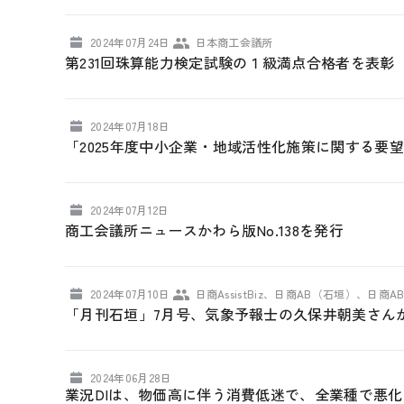
2024年07月24日
日本商工会議所
第231回珠算能力検定試験の１級満点合格者を表彰
2024年07月18日
「2025年度中小企業・地域活性化施策に関する要
2024年07月12日
商工会議所ニュースかわら版No.138を発行
2024年07月10日
日商AssistBiz、日商AB（石垣）、日商
「月刊石垣」7月号、気象予報士の久保井朝美さん
2024年06月28日
業況DIは、物価高に伴う消費低迷で、全業種で悪