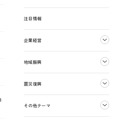
注目情報
企業経営
創業
知的財産
地域振興
販路開拓・拡大
デジタル化・DX推進
まちづくり
観光振興
震災復興
事業承継・引継ぎ支援
ものづくり
地域ブランド
Ｂ
価格転嫁・取引適正化
税制
その他地域振興
令和６年能登半島地震関連
その他テーマ
雇用・労働・人材確保
東日本大震災関連
エネルギー・環境
輸入・輸出
インボイス制度