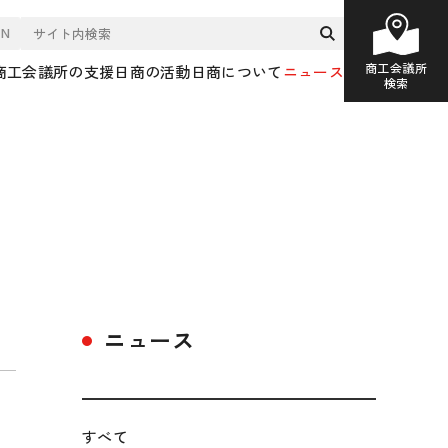
EN
商工会議所
商工会議所の支援
日商の活動
日商について
ニュース
検索
ニュース
すべて