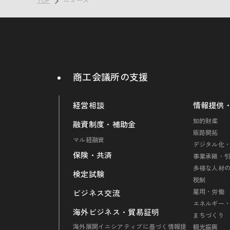
商工会議所の支援
経営相談
情報提供
知的財産
融資制度・補助金
販路開拓
マル経融資
デジタル化・
保険・共済
事業承継・
多様な人材
検定試験
税制
雇用・労働
ビジネス交流
エネルギー
海外ビジネス・貿易証明
まちづくり
海外展開イニシアティブに基づく情報提
観光振興