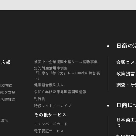
日商の
・広報
被災中小企業復興支援リース補助事業
会頭コメ
知的財産活用事例集
「知恵を『稼ぐ力』に～100社の舞台裏
政策提言
～」
調査・研
健康経営優良法人
DX推進
令和６年能登半島地震関連情報
引継ぎ支援
刊行物
の活躍推進
日商に
特設サイトアーカイブ
その他サービス
日本商工
・環境
チェンバーズカード
は
電子認証サービス