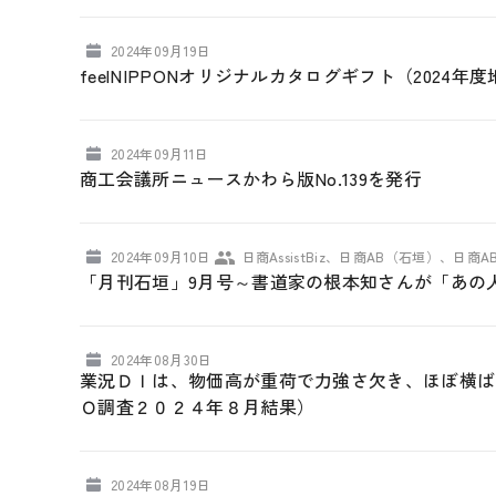
2024年09月19日
feelNIPPONオリジナルカタログギフト（202
2024年09月11日
商工会議所ニュースかわら版No.139を発行
2024年09月10日
日商AssistBiz、日商AB（石垣）、日商
「月刊石垣」9月号～書道家の根本知さんが「あの
2024年08月30日
業況ＤＩは、物価高が重荷で力強さ欠き、ほぼ横ば
Ｏ調査２０２４年８月結果）
2024年08月19日