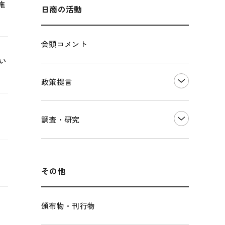
海外展開
その他中小企業経営
施
多様な人材の活躍推進
日商の活動
各種制度・助成金
パートナーシップ構築宣言
会頭コメント
い
海外情報レポート
経済ミッション
海外展開イニシアティブ
政策提言
安全保障貿易管理・技術流出防止に関す
るコラム
中小企業経営
調査・研究
輸出管理体制構築支援
雇用・労働・社会保障
経営者保証に関するガイドライン
観光振興・まちづくり
LOBO調査
その他調査
国土強靭化・社会基盤整備・震災復興
その他
頒布物・刊行物