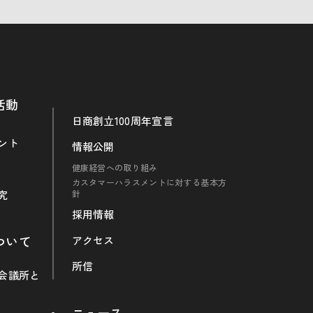
活動
日商創立100周年宣言
ント
情報公開
健康経営への取り組み
カスタマーハラスメントに対する基本方
究
針
採用情報
ついて
アクセス
所信
会議所と
ニュース