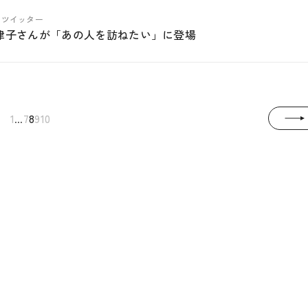
ABツイッター
津子さんが「あの人を訪ねたい」に登場
...
1
7
8
9
10