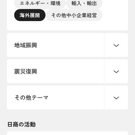
エネルギー・環境
輸入・輸出
海外展開
その他中小企業経営
地域振興
震災復興
まちづくり
観光振興
ものづくり
地域ブランド
その他地域振興
その他テーマ
令和６年能登半島地震関連
東日本大震災関連
日商の活動
インボイス制度