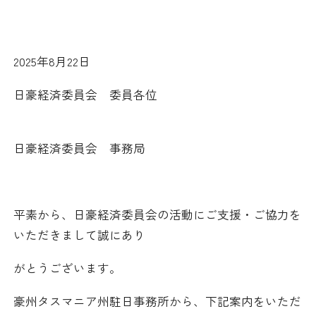
日本商工会議所とは
検定試験
調査・研究
組織概要
ビジネス交流
2025
年
8
月
22
日
役員紹介
日豪経済委員会 委員各位
海外ビジネス・貿易証明
日商のあゆみ
情報提供・広報
日豪経済委員会 事務局
委員会・専門委員会
その他サービス
青年部・女性会
平素から、日豪経済委員会の活動にご支援・ご協力を
いただきまして誠にあり
日商創立100周年宣言
がとうございます。
情報公開
豪州タスマニア州駐日事務所から、下記案内をいただ