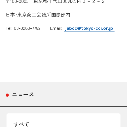
〒
100
0005
東京都千代田区丸の内３－２－２
‐
日本･東京商工会議所国際部内
Tel: 03-3283-7762
Email:
jabcc@tokyo-cci.or.jp
ニュース
すべて