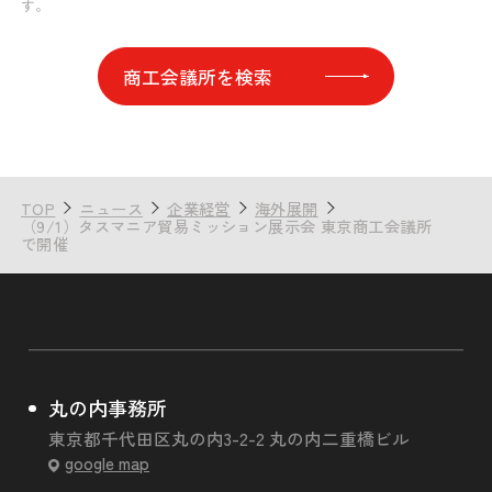
す。
商工会議所を検索
TOP
ニュース
企業経営
海外展開
（9/1）タスマニア貿易ミッション展示会 東京商工会議所
で開催
丸の内事務所
東京都千代田区丸の内3-2-2 丸の内二重橋ビル
google map