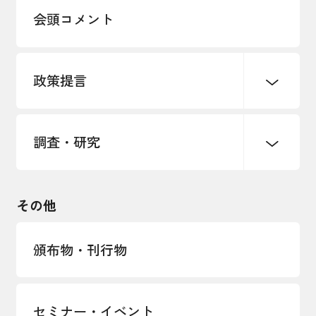
多様な人材の活躍推進
会頭コメント
各種制度・助成金
パートナーシップ構築宣言
政策提言
海外情報レポート
経済ミッション
海外展開イニシアティブ
調査・研究
中小企業経営
雇用・労働・社会保障
安全保障貿易管理・技術流出防止に関す
るコラム
観光振興・まちづくり
輸出管理体制構築支援
国土強靭化・社会基盤整備・震災復興
その他
LOBO調査
その他調査
経営者保証に関するガイドライン
頒布物・刊行物
セミナー・イベント