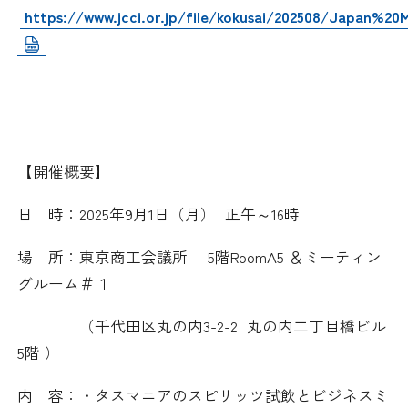
https://www.jcci.or.jp/file/kokusai/202508/Japan%2
【開催概要】
日 時：
2025
年
9
月
1
日（月）
正午～
16
時
場 所：東京商工会議所
5
階
RoomA5
＆ミーティン
グルーム＃１
（千代田区丸の内
3-2-2
丸の内二丁目橋ビル
5
階 ）
内 容：・タスマニアのスピリッツ試飲とビジネスミ