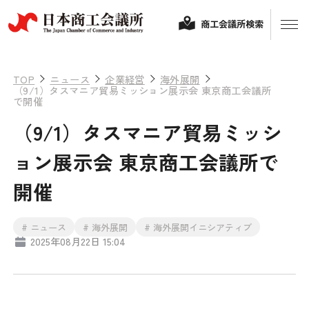
商工会議所検索
TOP
ニュース
企業経営
海外展開
（9/1）タスマニア貿易ミッション展示会 東京商工会議所
で開催
（9/1）タスマニア貿易ミッシ
ョン展示会 東京商工会議所で
開催
経営相談
# ニュース
# 海外展開
# 海外展開イニシアティブ
2025年08月22日 15:04
融資制度・補助金
会頭コメント
保険・共済
政策提言