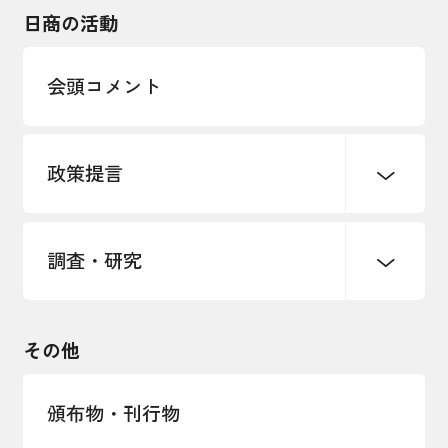
海外展開
その他中小企業経営
日商の活動
インボイス制度
多様な人材の活躍推進
会頭コメント
各種制度・助成金
パートナーシップ構築宣言
政策提言
海外情報レポート
経済ミッション
海外展開イニシアティブ
調査・研究
中小企業経営
雇用・労働・社会保障
安全保障貿易管理・技術流出防止に関す
るコラム
観光振興・まちづくり
輸出管理体制構築支援
国土強靭化・社会基盤整備・震災復興
その他
LOBO調査
その他調査
経営者保証に関するガイドライン
頒布物・刊行物