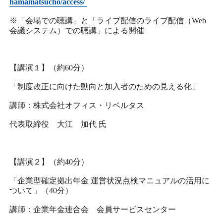
hamamatsucho/access/
採用情報
※「会場での聴講」と「ライブ配信のライブ配信（Web
会議システム）での聴講」による開催
アクセス
【講演１】（約60分）
所信
「制度改正に向けた動向と加入者のための見える化」
講師：株式会社オフィス・リベルタス
代表取締役 大江 加代 氏
【講演２】（約40分）
「企業型確定拠出年金 運営状況点検マニュアルの活用に
ついて」（40分）
講師：企業年金連合会 会員サービスセンター