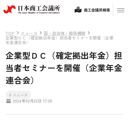
商工会議所検索
TOP
ニュース
国・自治体・関係機関
企業型ＤＣ（確定拠出年金）担当者セミナーを開催（企業
年金連合会）
企業型ＤＣ（確定拠出年金）担
当者セミナーを開催（企業年金
連合会）
経営相談
# ニュース
2024年10月22日 17:30
融資制度・補助金
会頭コメント
保険・共済
政策提言