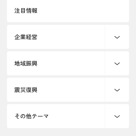
注目情報
企業経営
地域振興
創業
知的財産
販路開拓・拡大
デジタル化・DX推進
震災復興
事業承継・引継ぎ支援
まちづくり
観光振興
ものづくり
価格転嫁・取引適正化
税制
地域ブランド
その他地域振興
雇用・労働・人材確保
その他テーマ
令和６年能登半島地震関連
エネルギー・環境
輸入・輸出
東日本大震災関連