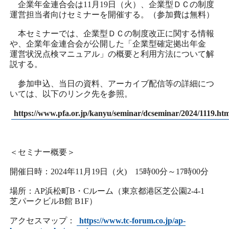
企業年金連合会は11月19日（火）、企業型ＤＣの制度
日本商工会議所とは
検定試験
運営担当者向けセミナーを開催する。（参加費は無料）
調査・研究
本セミナーでは、企業型ＤＣの制度改正に関する情報
組織概要
ビジネス交流
や、企業年金連合会が公開した「企業型確定拠出年金
運営状況点検マニュアル」の概要と利用方法について解
役員紹介
説する。
海外ビジネス・貿易証明
参加申込、当日の資料、アーカイブ配信等の詳細につ
日商のあゆみ
いては、以下のリンク先を参照。
情報提供・広報
https://www.pfa.or.jp/kanyu/seminar/dcseminar/2024/1119.htm
委員会・専門委員会
その他サービス
＜セミナー概要＞
青年部・女性会
開催日時：2024年11月19日（火) 15時00分～17時00分
日商創立100周年宣言
場所：AP浜松町B・Cルーム（東京都港区芝公園2-4-1
芝パークビルB館 B1F）
情報公開
アクセスマップ：
https://www.tc-forum.co.jp/ap-