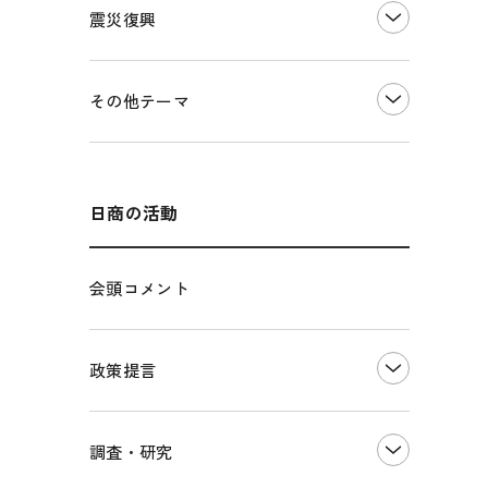
震災復興
事業承継・引継ぎ支援
ものづくり
地域ブランド
価格転嫁・取引適正化
税制
その他地域振興
令和６年能登半島地震関連
その他テーマ
雇用・労働・人材確保
東日本大震災関連
エネルギー・環境
輸入・輸出
インボイス制度
海外展開
その他中小企業経営
多様な人材の活躍推進
日商の活動
各種制度・助成金
パートナーシップ構築宣言
会頭コメント
海外情報レポート
経済ミッション
海外展開イニシアティブ
政策提言
安全保障貿易管理・技術流出防止に関す
るコラム
中小企業経営
調査・研究
輸出管理体制構築支援
雇用・労働・社会保障