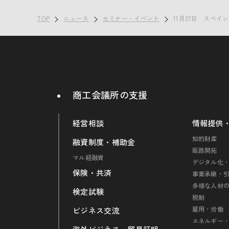
TOP
ニュース
セミナー・イベント
11月27日 スペ
商工会議所の支援
経営相談
情報提供
知的財産
融資制度・補助金
販路開拓
マル経融資
デジタル化・
保険・共済
事業承継・
多様な人材
検定試験
税制
雇用・労働
ビジネス交流
エネルギー