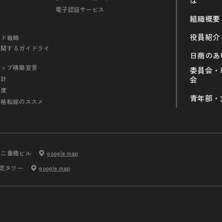
は
電子認証サービス
組織概要
役員紹介
ンド戦略
に関するガイドライ
日商のあ
シップ構築宣言
委員会・
会計
会
制度
青年部・
価格転嫁のススメ
内二重橋ビル
google map
 芝タワー
google map