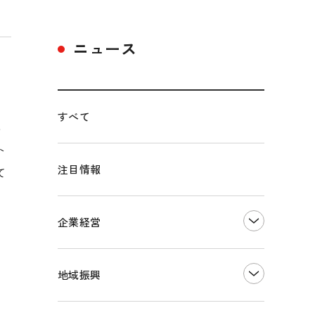
ニュース
対
すべて
る
ト
注目情報
て
企業経営
創業
知的財産
地域振興
販路開拓・拡大
デジタル化・DX推進
まちづくり
観光振興