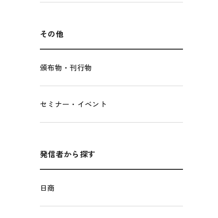
経営者保証に関するガイドライン
観光振興・まちづくり
LOBO調査
その他調査
国土強靭化・社会基盤整備・震災復興
その他
頒布物・刊行物
セミナー・イベント
発信者から探す
日商