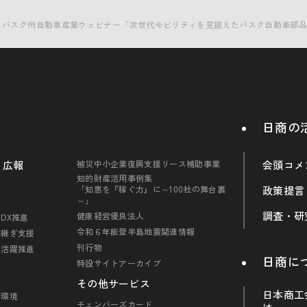
イン バスク州自動車産業ウェビナー「次世代モビリティを見据えたバスク自動車部
日商の
・広報
被災中小企業復興支援リース補助事業
会頭コメ
知的財産活用事例集
「知恵を『稼ぐ力』に～100社の舞台裏
政策提言
～」
調査・研
健康経営優良法人
DX推進
令和６年能登半島地震関連情報
引継ぎ支援
刊行物
の活躍推進
日商に
特設サイトアーカイブ
その他サービス
日本商工
・環境
チェンバーズカード