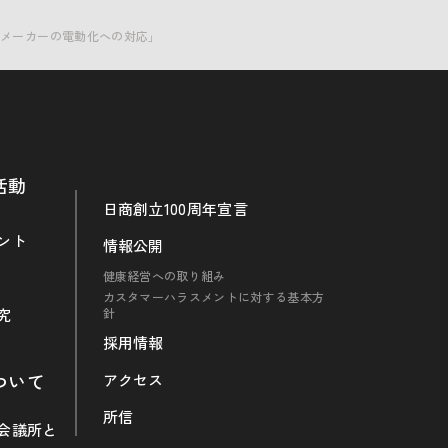
品メーカーの電動化への対応」
活動
日商創立100周年宣言
ント
情報公開
健康経営への取り組み
カスタマーハラスメントに対する基本方
究
針
採用情報
ついて
アクセス
所信
会議所と