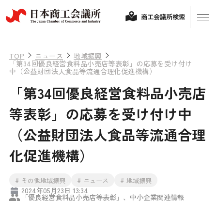
商工会議所検索
TOP
ニュース
地域振興
「第34回優良経営食料品小売店等表彰」の応募を受け付け
中（公益財団法人食品等流通合理化促進機構）
「第34回優良経営食料品小売店
等表彰」の応募を受け付け中
（公益財団法人食品等流通合理
経営相談
化促進機構）
融資制度・補助金
# その他地域振興
# ニュース
# 地域振興
会頭コメント
2024年05月23日 13:34
「優良経営食料品小売店等表彰」、中小企業関連情報
保険・共済
政策提言