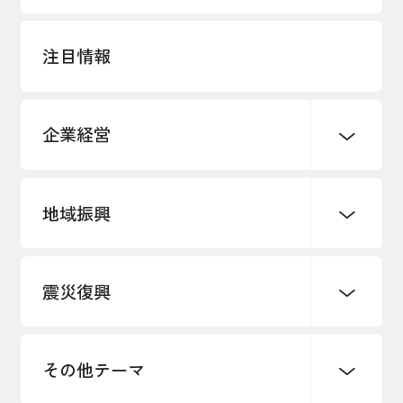
注目情報
企業経営
地域振興
創業
知的財産
販路開拓・拡大
デジタル化・DX推進
震災復興
事業承継・引継ぎ支援
まちづくり
観光振興
ものづくり
価格転嫁・取引適正化
税制
地域ブランド
その他地域振興
雇用・労働・人材確保
その他テーマ
令和６年能登半島地震関連
エネルギー・環境
輸入・輸出