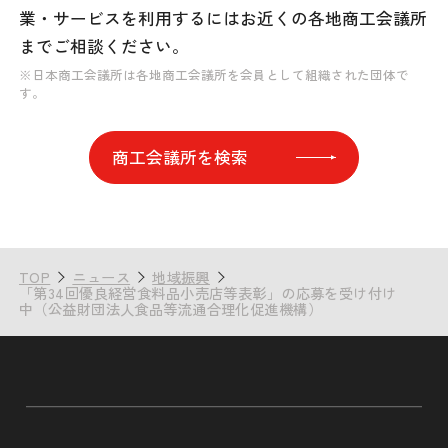
業・サービスを利用するには
お近くの各地商工会議所
までご相談ください。
※日本商工会議所は各地商工会議所を会員として組織された団体で
す。
商工会議所を検索
TOP
ニュース
地域振興
「第34回優良経営食料品小売店等表彰」の応募を受け付け
中（公益財団法人食品等流通合理化促進機構）