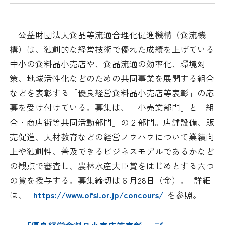
日本商工会議所とは
検定試験
調査・研究
公益財団法人食品等流通合理化促進機構（食流機
組織概要
ビジネス交流
構）は、独創的な経営技術で優れた成績を上げている
中小の食料品小売店や、食品流通の効率化、環境対
役員紹介
海外ビジネス・貿易証明
策、地域活性化などのための共同事業を展開する組合
などを表彰する「優良経営食料品小売店等表彰」の応
日商のあゆみ
情報提供・広報
募を受け付けている。募集は、「小売業部門」と「組
合・商店街等共同活動部門」の２部門。店舗設備、販
委員会・専門委員会
その他サービス
売促進、人材教育などの経営ノウハウについて業績向
上や独創性、普及できるビジネスモデルであるかなど
青年部・女性会
の観点で審査し、農林水産大臣賞をはじめとする六つ
の賞を授与する。募集締切は６月28日（金）。 詳細
日商創立100周年宣言
は、
https://www.ofsi.or.jp/concours/
を参照。
情報公開