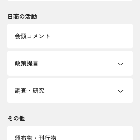
東日本大震災関連
海外展開
その他中小企業経営
日商の活動
インボイス制度
多様な人材の活躍推進
会頭コメント
各種制度・助成金
パートナーシップ構築宣言
政策提言
海外情報レポート
経済ミッション
海外展開イニシアティブ
調査・研究
中小企業経営
雇用・労働・社会保障
安全保障貿易管理・技術流出防止に関す
るコラム
観光振興・まちづくり
輸出管理体制構築支援
国土強靭化・社会基盤整備・震災復興
その他
LOBO調査
その他調査
経営者保証に関するガイドライン
頒布物・刊行物