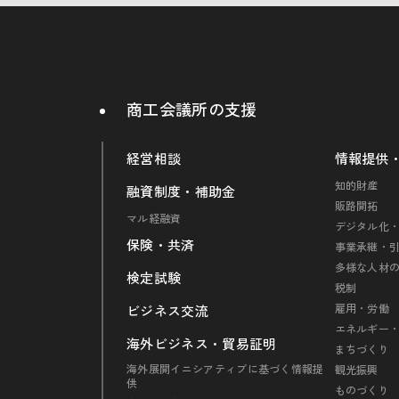
商工会議所の支援
経営相談
情報提供
知的財産
融資制度・補助金
販路開拓
マル経融資
デジタル化・
保険・共済
事業承継・
多様な人材
検定試験
税制
雇用・労働
ビジネス交流
エネルギー
海外ビジネス・貿易証明
まちづくり
海外展開イニシアティブに基づく情報提
観光振興
供
ものづくり