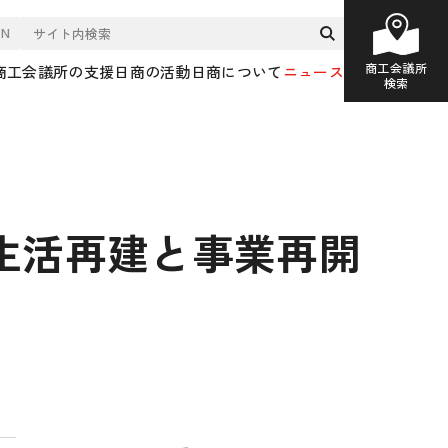
EN
商工会議所
商工会議所の支援
日商の活動
日商について
ニュース
検索
生活再建と事業再開