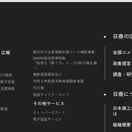
日商の
・広報
被災中小企業復興支援リース補助事業
会頭コメ
知的財産活用事例集
「知恵を『稼ぐ力』に～100社の舞台裏
政策提言
～」
調査・研
健康経営優良法人
DX推進
令和６年能登半島地震関連情報
引継ぎ支援
刊行物
の活躍推進
日商に
特設サイトアーカイブ
その他サービス
日本商工
・環境
チェンバーズカード
は
電子認証サービス
組織概要