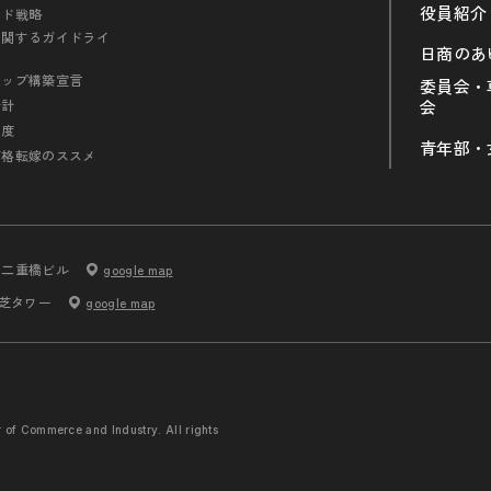
役員紹介
ンド戦略
に関するガイドライ
日商のあ
シップ構築宣言
委員会・
会計
会
制度
青年部・
価格転嫁のススメ
内二重橋ビル
google map
 芝タワー
google map
r of Commerce and
Industry. All rights