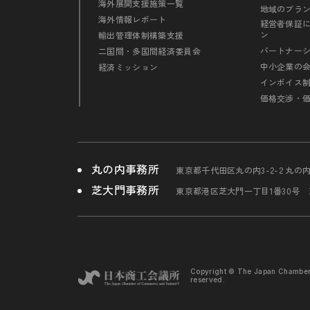
海外展開支援施策一覧
地域のブラ
海外情報レポート
経営者保証
ン
輸出管理体制構築支援
パートナー
二国間・多国間経済委員会
中小企業の
経済ミッション
インボイス
価格交渉・
丸の内事務所
東京都千代田区丸の内3-2-2 丸の
芝大門事務所
東京都港区芝大門一丁目1番30号
Copyright © The Japan Chambe
reserved.