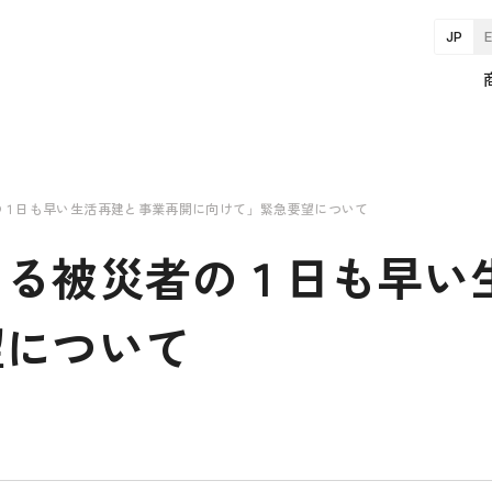
JP
の１日も早い生活再建と事業再開に向けて」緊急要望について
よる被災者の１日も早い
望について