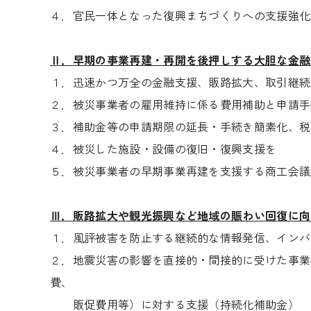
４．官民一体となった復興まちづくりへの支援強化
Ⅱ．早期の事業再建・再開を後押しする大胆な金融
１．迅速かつ万全の金融支援、販路拡大、取引継続
２．被災事業者の雇用維持に係る費用補助と申請手
３．補助金等の申請期限の延長・手続き簡素化、税
４．被災した施設・設備の復旧・復興支援を
５．被災事業者の早期事業再建を支援する商工会議
Ⅲ．販路拡大や観光振興など地域の賑わい回復に向
１．風評被害を防止する継続的な情報発信、インバ
２．地震災害の影響を直接的・間接的に受けた事業
費、
販促費用等）に対する支援（持続化補助金）