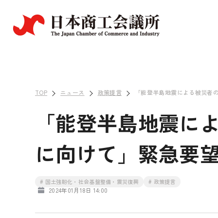
TOP
ニュース
政策提言
「能登半島地震による被災者
「能登半島地震に
に向けて」緊急要
# 国土強靭化・社会基盤整備・震災復興
# 政策提言
2024年01月18日 14:00