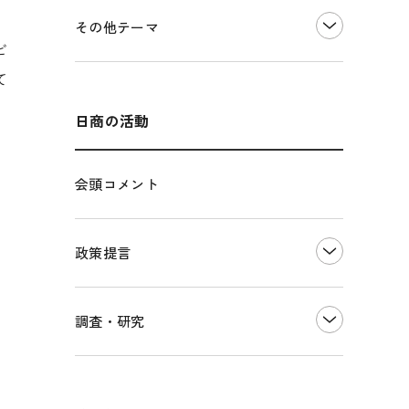
価格転嫁・取引適正化
税制
その他地域振興
令和６年能登半島地震関連
その他テーマ
雇用・労働・人材確保
東日本大震災関連
ビ
エネルギー・環境
輸入・輸出
て
インボイス制度
海外展開
その他中小企業経営
多様な人材の活躍推進
日商の活動
各種制度・助成金
パートナーシップ構築宣言
会頭コメント
海外情報レポート
経済ミッション
海外展開イニシアティブ
政策提言
安全保障貿易管理・技術流出防止に関す
るコラム
中小企業経営
調査・研究
輸出管理体制構築支援
雇用・労働・社会保障
経営者保証に関するガイドライン
観光振興・まちづくり
LOBO調査
その他調査
国土強靭化・社会基盤整備・震災復興