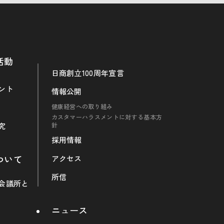
活動
日商創立100周年宣言
ント
情報公開
健康経営への取り組み
カスタマーハラスメントに対する基本方
究
針
採用情報
ついて
アクセス
所信
会議所と
ニュース