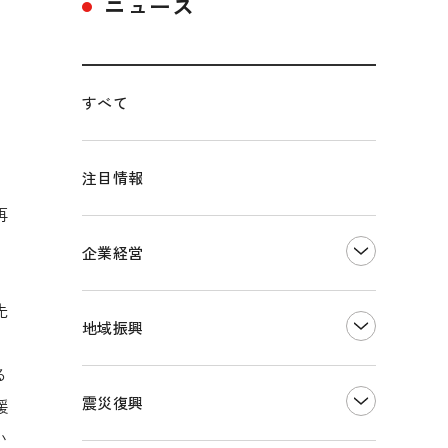
ニュース
すべて
注目情報
再
企業経営
先
創業
知的財産
地域振興
販路開拓・拡大
る
デジタル化・DX推進
まちづくり
観光振興
震災復興
援
事業承継・引継ぎ支援
ものづくり
地域ブランド
い