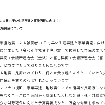
の１日も早い生活再建と事業再開に向けて」
緊急要望
について
半島地震による被災者の1日も早い生活再建と事業再開に向け
に発生した「令和６年能登半島地震」で被災した住民の生活
県商工会議所連合会（金沢）と富山県商工会議所連合会（富
、緊急要望として取りまとめたものです。
る地震に見舞われており、何とか乗り越えようとしていた矢
住民と事業者の心は折れかかっています。
ンフラの復旧、事業再建、地域再生までの復興が長期戦にな
異なるニーズにきめ細かく対応した大胆な金融・税・財政支
分な財源確保に向けた予算再編成など、万全な対策を求めて