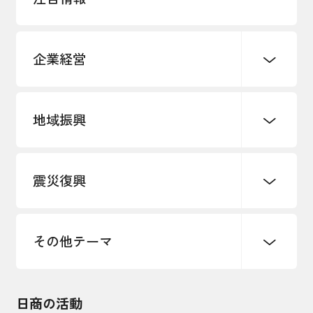
企業経営
地域振興
創業
知的財産
販路開拓・拡大
デジタル化・DX推進
震災復興
事業承継・引継ぎ支援
まちづくり
観光振興
ものづくり
価格転嫁・取引適正化
税制
地域ブランド
その他地域振興
雇用・労働・人材確保
その他テーマ
令和６年能登半島地震関連
エネルギー・環境
輸入・輸出
東日本大震災関連
海外展開
その他中小企業経営
日商の活動
インボイス制度