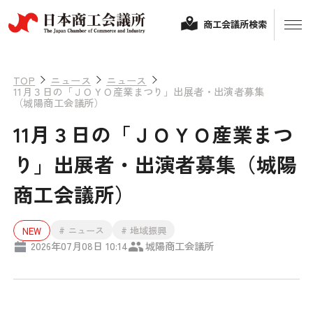
商工会議所検索
TOP
ニュース
ニュース
11月３日の「ＪＯＹＯ産業まつり」出展者・出演者募集
（城陽商工会議所）
11月３日の「ＪＯＹＯ産業まつ
り」出展者・出演者募集（城陽
商工会議所）
経営相談
# ニュース
# 地域振興
NEW
2026年07月08日 10:14
城陽商工会議所
融資制度・補助金
会頭コメント
保険・共済
政策提言