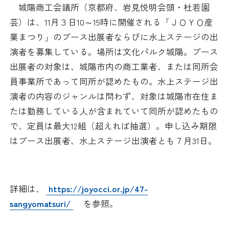
日本商工会議所とは
城陽商工会議所（京都府、岩見悦明会頭・杜若園
検定試験
芸）は、11月３日10～15時に開催される「ＪＯＹＯ産
調査・研究
組織概要
業まつり」のブース出展者ならびに水上ステージの出
ビジネス交流
演者を募集している。場所は文化パルク城陽。ブース
役員紹介
出展者の対象は、城陽市内の商工業者、または同所会
海外ビジネス・貿易証明
員事業所であって同所が認めたもの。水上ステージ出
日商のあゆみ
演者の内容のジャンルは問わず、対象は城陽市在住ま
情報提供・広報
たは勤務している人が含まれていて同所が認めたもの
委員会・専門委員会
で、定員は最大12組（超えれば抽選）。申し込み期限
その他サービス
はブース出展者、水上ステージ出演者とも７月31日。
青年部・女性会
日商創立100周年宣言
詳細は、
https://joyocci.or.jp/47-
sangyomatsuri/
を参照。
情報公開