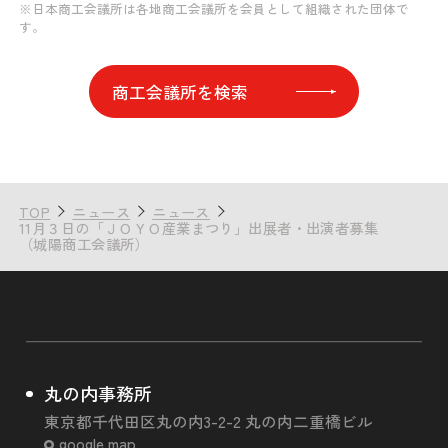
※日本商工会議所は各地商工会議所を会員として組織された団体で
す。
商工会議所を検索
TOP
ニュース
ニュース
11月３日の「ＪＯＹＯ産業まつり」出展者・出演者募集
（城陽商工会議所）
丸の内事務所
東京都千代田区丸の内3-2-2 丸の内二重橋ビル
google map