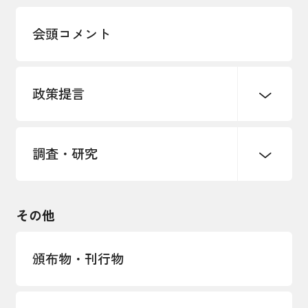
多様な人材の活躍推進
会頭コメント
各種制度・助成金
パートナーシップ構築宣言
政策提言
海外情報レポート
経済ミッション
海外展開イニシアティブ
調査・研究
中小企業経営
雇用・労働・社会保障
安全保障貿易管理・技術流出防止に関す
るコラム
観光振興・まちづくり
輸出管理体制構築支援
国土強靭化・社会基盤整備・震災復興
その他
LOBO調査
その他調査
経営者保証に関するガイドライン
頒布物・刊行物