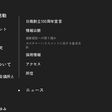
活動
日商創立100周年宣言
ント
情報公開
健康経営への取り組み
カスタマーハラスメントに対する基本方
究
針
採用情報
ついて
アクセス
所信
会議所と
ニュース
ゆみ