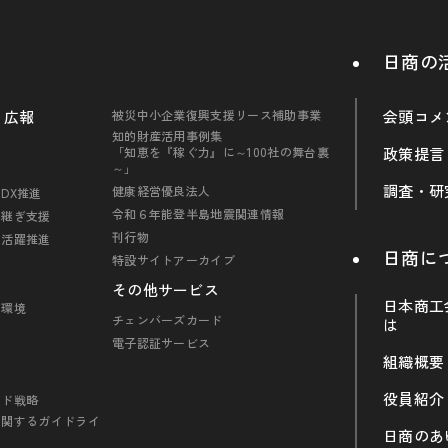
日商の
・広報
被災中小企業復興支援リース補助事業
会頭コメ
知的財産活用事例集
「知恵を『稼ぐ力』に～100社の舞台裏
政策提言
～」
調査・研
健康経営優良法人
DX推進
令和６年能登半島地震関連情報
引継ぎ支援
刊行物
の活躍推進
日商に
特設サイトアーカイブ
その他サービス
日本商工
・環境
チェンバーズカード
は
電子認証サービス
組織概要
役員紹介
ンド戦略
に関するガイドライ
日商のあ