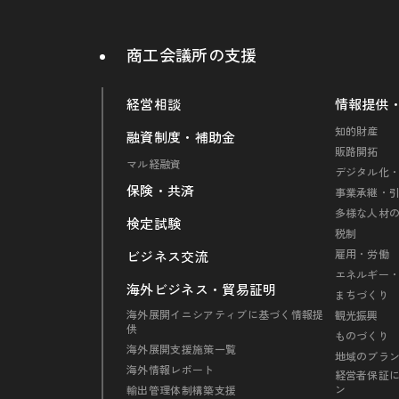
商工会議所の支援
経営相談
情報提供
知的財産
融資制度・補助金
販路開拓
マル経融資
デジタル化・
保険・共済
事業承継・
多様な人材
検定試験
税制
雇用・労働
ビジネス交流
エネルギー
海外ビジネス・貿易証明
まちづくり
海外展開イニシアティブに基づく情報提
観光振興
供
ものづくり
海外展開支援施策一覧
地域のブラ
海外情報レポート
経営者保証
ン
輸出管理体制構築支援