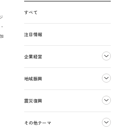
すべて
ジ
0・
注目情報
参加
企業経営
創業
知的財産
地域振興
販路開拓・拡大
デジタル化・DX推進
まちづくり
観光振興
震災復興
事業承継・引継ぎ支援
ものづくり
地域ブランド
価格転嫁・取引適正化
税制
その他地域振興
令和６年能登半島地震関連
その他テーマ
雇用・労働・人材確保
東日本大震災関連