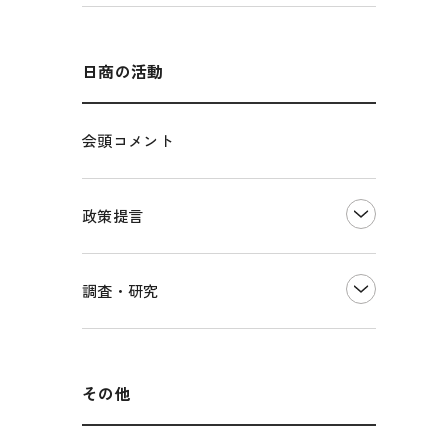
エネルギー・環境
輸入・輸出
インボイス制度
海外展開
その他中小企業経営
多様な人材の活躍推進
日商の活動
各種制度・助成金
パートナーシップ構築宣言
会頭コメント
海外情報レポート
経済ミッション
海外展開イニシアティブ
政策提言
安全保障貿易管理・技術流出防止に関す
るコラム
中小企業経営
調査・研究
輸出管理体制構築支援
雇用・労働・社会保障
経営者保証に関するガイドライン
観光振興・まちづくり
LOBO調査
その他調査
国土強靭化・社会基盤整備・震災復興
その他