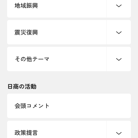
地域振興
創業
知的財産
販路開拓・拡大
デジタル化・DX推進
震災復興
事業承継・引継ぎ支援
まちづくり
観光振興
ものづくり
価格転嫁・取引適正化
税制
地域ブランド
その他地域振興
雇用・労働・人材確保
その他テーマ
令和６年能登半島地震関連
エネルギー・環境
輸入・輸出
東日本大震災関連
海外展開
その他中小企業経営
日商の活動
インボイス制度
多様な人材の活躍推進
会頭コメント
各種制度・助成金
パートナーシップ構築宣言
政策提言
海外情報レポート
経済ミッション