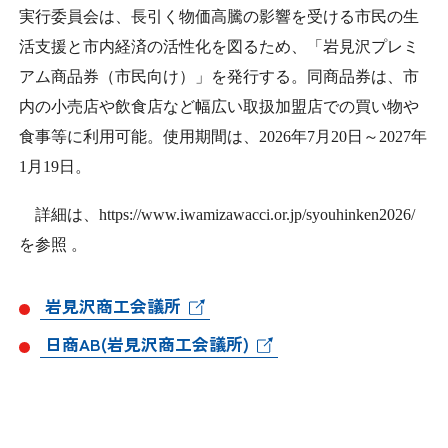
日本商工会議所とは
実行委員会は、長引く物価高騰の影響を受ける市民の生
検定試験
調査・研究
活支援と市内経済の活性化を図るため、「岩見沢プレミ
組織概要
アム商品券（市民向け）」を発行する。同商品券は、市
ビジネス交流
内の小売店や飲食店など幅広い取扱加盟店での買い物や
役員紹介
海外ビジネス・貿易証明
食事等に利用可能。使用期間は、
2026
年
7
月
20
日～
2027
年
1
月
19
日。
日商のあゆみ
情報提供・広報
詳細は、
https://www.iwamizawacci.or.jp/syouhinken2026/
委員会・専門委員会
を参照 。
その他サービス
青年部・女性会
岩見沢商工会議所
日商AB(岩見沢商工会議所)
日商創立100周年宣言
情報公開