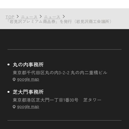
TOP
ニュース
ニュース
「岩見沢プレミアム商品券」を発行（岩見沢商工会議所）
丸の内事務所
東京都千代田区丸の内3-2-2 丸の内二重橋ビル
google map
芝大門事務所
東京都港区芝大門一丁目1番30号 芝タワー
google map