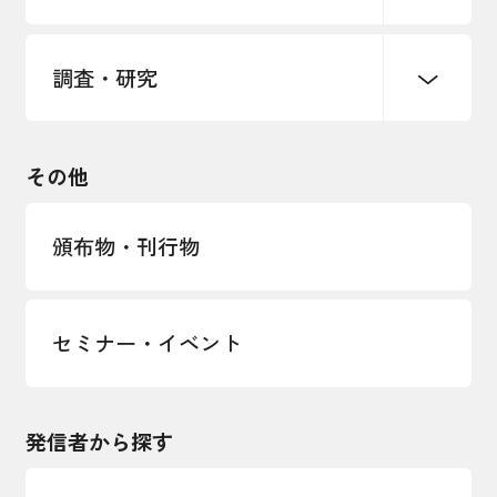
海外展開イニシアティブ
調査・研究
中小企業経営
雇用・労働・社会保障
安全保障貿易管理・技術流出防止に関す
るコラム
観光振興・まちづくり
輸出管理体制構築支援
国土強靭化・社会基盤整備・震災復興
その他
LOBO調査
その他調査
経営者保証に関するガイドライン
頒布物・刊行物
セミナー・イベント
発信者から探す