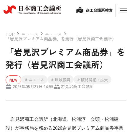
商工会議所検索
TOP
ニュース
ニュース
「岩見沢プレミアム商品券」を発行（岩見沢商工会議所）
「岩見沢プレミアム商品券」を
発行（岩見沢商工会議所）
# ニュース
# 地域振興
# 販路開拓・拡大
NEW
2026年05月27日 14:55
岩見沢商工会議所
経営相談
融資制度・補助金
会頭コメント
岩見沢商工会議所（北海道、松浦淳一会頭・松浦建
保険・共済
政策提言
設）が事務局を務める
2026
岩見沢プレミアム商品券事業