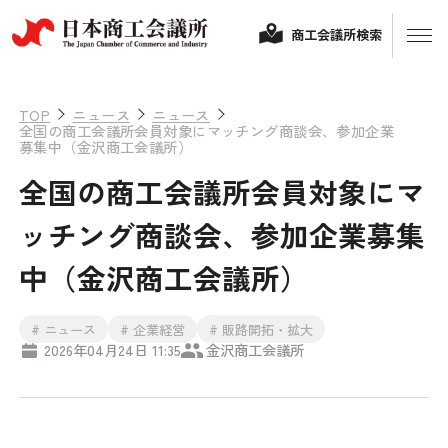
商工会議所検索
TOP
ニュース
ニュース
全国の商工会議所会員対象にマッチング商談会、参加企業
募集中（金沢商工会議所）
全国の商工会議所会員対象にマ
ッチング商談会、参加企業募集
中（金沢商工会議所）
経営相談
# ニュース
# 企業経営
# 販路開拓・拡大
2026年04月24日 11:35
金沢商工会議所
融資制度・補助金
会頭コメント
保険・共済
政策提言