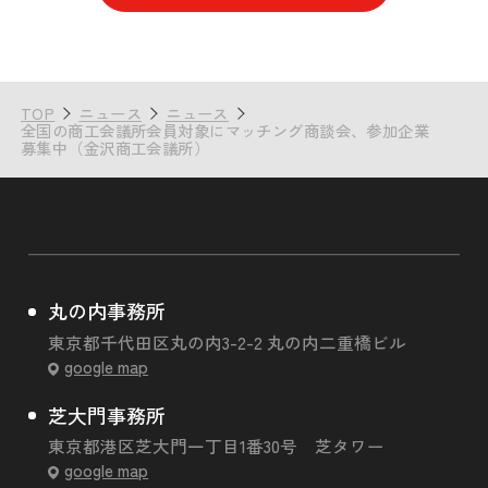
TOP
ニュース
ニュース
全国の商工会議所会員対象にマッチング商談会、参加企業
募集中（金沢商工会議所）
丸の内事務所
東京都千代田区丸の内3-2-2 丸の内二重橋ビル
google map
芝大門事務所
東京都港区芝大門一丁目1番30号 芝タワー
google map