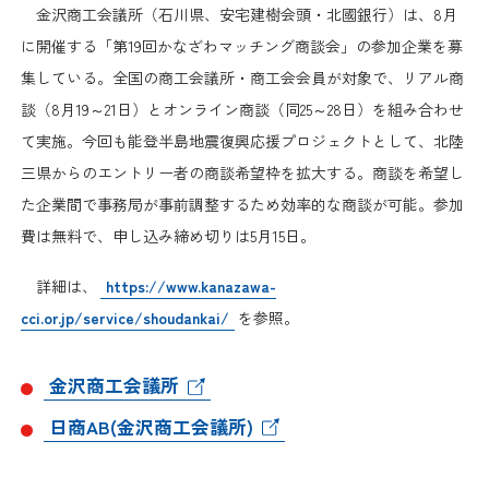
日本商工会議所とは
金沢商工会議所（石川県、安宅建樹会頭・北國銀行）は、8月
検定試験
に開催する「第19回かなざわマッチング商談会」の参加企業を募
調査・研究
組織概要
集している。全国の商工会議所・商工会会員が対象で、リアル商
ビジネス交流
談（8月19～21日）とオンライン商談（同25～28日）を組み合わせ
役員紹介
て実施。今回も能登半島地震復興応援プロジェクトとして、北陸
海外ビジネス・貿易証明
三県からのエントリー者の商談希望枠を拡大する。商談を希望し
日商のあゆみ
た企業間で事務局が事前調整するため効率的な商談が可能。参加
情報提供・広報
費は無料で、申し込み締め切りは5月15日。
委員会・専門委員会
その他サービス
詳細は、
https://www.kanazawa-
cci.or.jp/service/shoudankai/
を参照。
青年部・女性会
金沢商工会議所
日商創立100周年宣言
日商AB(金沢商工会議所)
情報公開