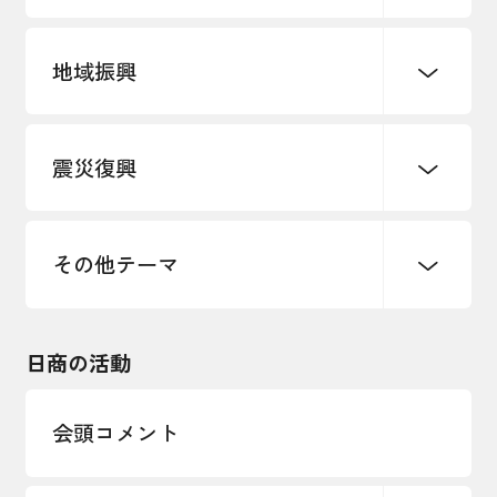
地域振興
創業
知的財産
販路開拓・拡大
デジタル化・DX推進
震災復興
事業承継・引継ぎ支援
まちづくり
観光振興
ものづくり
価格転嫁・取引適正化
税制
地域ブランド
その他地域振興
雇用・労働・人材確保
その他テーマ
令和６年能登半島地震関連
エネルギー・環境
輸入・輸出
東日本大震災関連
海外展開
その他中小企業経営
日商の活動
インボイス制度
多様な人材の活躍推進
会頭コメント
各種制度・助成金