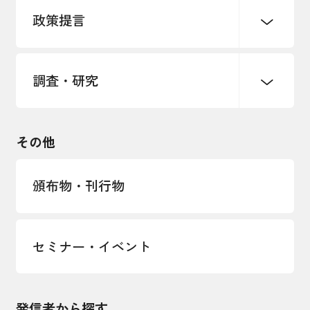
パートナーシップ構築宣言
政策提言
海外情報レポート
経済ミッション
海外展開イニシアティブ
調査・研究
中小企業経営
雇用・労働・社会保障
安全保障貿易管理・技術流出防止に関す
るコラム
観光振興・まちづくり
輸出管理体制構築支援
国土強靭化・社会基盤整備・震災復興
その他
LOBO調査
その他調査
経営者保証に関するガイドライン
頒布物・刊行物
セミナー・イベント
発信者から探す