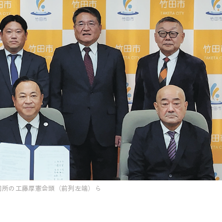
同所の工藤厚憲会頭（前列左端）ら