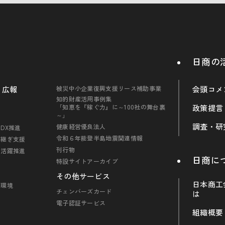
日商の
・広報
被災中小企業復興支援リース補助事業
会頭コメ
知的財産活用事例集
「知恵を『稼ぐ力』に～100社の舞台裏
政策提言
～」
調査・研
健康経営優良法人
DX推進
令和６年能登半島地震関連情報
引継ぎ支援
刊行物
の活躍推進
日商に
特設サイトアーカイブ
その他サービス
日本商工
・環境
チェンバーズカード
は
電子認証サービス
組織概要