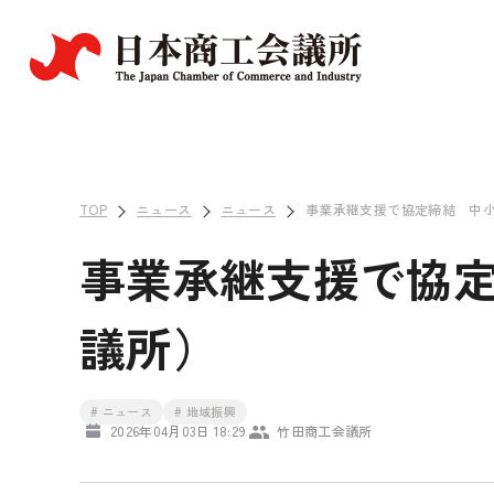
TOP
ニュース
ニュース
事業承継支援で協定締結 中
事業承継支援で協
議所）
# ニュース
# 地域振興
2026年04月03日 18:29
竹田商工会議所