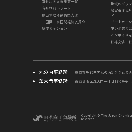
海外展開支援施策一覧
地域のブラ
海外情報レポート
経営者保証
ン
輸出管理体制構築支援
パートナー
二国間・多国間経済委員会
中小企業の
経済ミッション
インボイス
価格交渉・
丸の内事務所
東京都千代田区丸の内3-2-2 丸の
芝大門事務所
東京都港区芝大門一丁目1番30号
Copyright © The Japan Chambe
reserved.