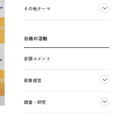
価格転嫁・取引適正化
税制
その他地域振興
令和６年能登半島地震関連
その他テーマ
雇用・労働・人材確保
東日本大震災関連
エネルギー・環境
輸入・輸出
インボイス制度
海外展開
その他中小企業経営
多様な人材の活躍推進
日商の活動
各種制度・助成金
パートナーシップ構築宣言
会頭コメント
海外情報レポート
経済ミッション
海外展開イニシアティブ
政策提言
安全保障貿易管理・技術流出防止に関す
るコラム
中小企業経営
調査・研究
輸出管理体制構築支援
雇用・労働・社会保障
経営者保証に関するガイドライン
観光振興・まちづくり
LOBO調査
その他調査
国土強靭化・社会基盤整備・震災復興