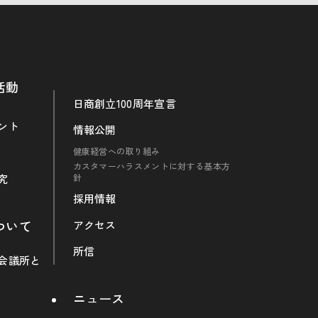
活動
日商創立100周年宣言
ント
情報公開
健康経営への取り組み
カスタマーハラスメントに対する基本方
究
針
採用情報
ついて
アクセス
所信
会議所と
ニュース