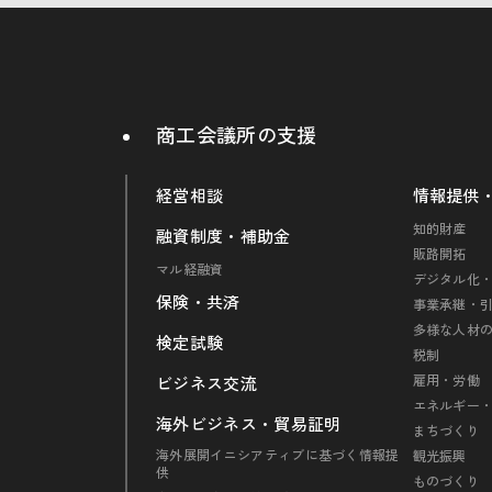
商工会議所の支援
経営相談
情報提供
知的財産
融資制度・補助金
販路開拓
マル経融資
デジタル化・
保険・共済
事業承継・
多様な人材
検定試験
税制
雇用・労働
ビジネス交流
エネルギー
海外ビジネス・貿易証明
まちづくり
海外展開イニシアティブに基づく情報提
観光振興
供
ものづくり