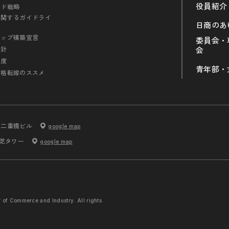
役員紹介
ンド戦略
に関するガイドライ
日商のあ
シップ構築宣言
委員会・
会計
会
制度
青年部・
価格転嫁のススメ
内二重橋ビル
google map
 芝タワー
google map
r of Commerce and
Industry. All rights