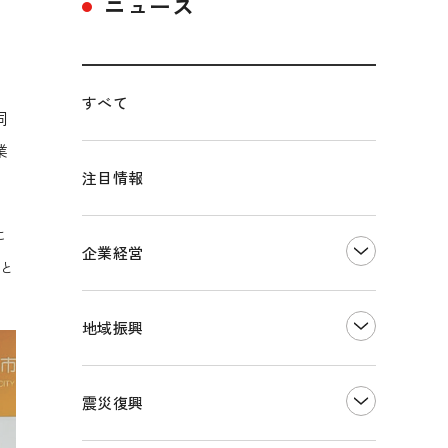
ニュース
る
すべて
同
業
注目情報
に
企業経営
と
創業
知的財産
地域振興
販路開拓・拡大
デジタル化・DX推進
まちづくり
観光振興
震災復興
事業承継・引継ぎ支援
ものづくり
地域ブランド