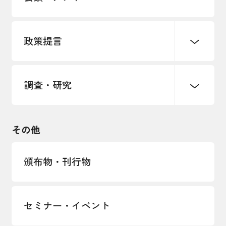
各種制度・助成金
パートナーシップ構築宣言
政策提言
海外情報レポート
経済ミッション
海外展開イニシアティブ
調査・研究
中小企業経営
雇用・労働・社会保障
安全保障貿易管理・技術流出防止に関す
るコラム
観光振興・まちづくり
輸出管理体制構築支援
国土強靭化・社会基盤整備・震災復興
その他
LOBO調査
その他調査
経営者保証に関するガイドライン
頒布物・刊行物
セミナー・イベント