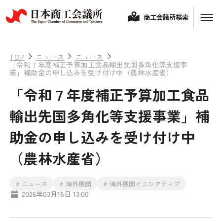
商工会議所検索
TOP
ニュース
ニュース
「令和７年度補正予算加工食品輸出先国多角化等支援事
業」補助金の申し込みを受け付け中（農林水産省）
「令和７年度補正予算加工食品
輸出先国多角化等支援事業」補
助金の申し込みを受け付け中
経営相談
（農林水産省）
融資制度・補助金
# ニュース
# 海外展開
# 海外展開イニシアティブ
会頭コメント
2026年03月18日 13:00
保険・共済
政策提言