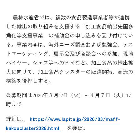
日本商工会議所とは
検定試験
調査・研究
農林水産省では、複数の食品製造事業者等が連携
組織概要
ビジネス交流
した輸出の取り組みを支援する「加工食品輸出先国多
角化等支援事業」の補助金の申し込みを受け付けてい
役員紹介
海外ビジネス・貿易証明
る。事業内容は、海外ニーズ調査および勉強会、テス
トマーケティング、展示会及び商談会への参加、現地
日商のあゆみ
情報提供・広報
バイヤー、シェフ等へのＰＲなど。加工食品の輸出拡
大に向けて、加工食品クラスターの販路開拓、商流の
委員会・専門委員会
その他サービス
構築を後押しする。
青年部・女性会
公募期間は2026年３月17日（火）～４月７日（火）
17
時まで
日商創立100周年宣言
詳細は、
https://www.lapita.jp/2026/03/maff-
kakoucluster2026.html
を参照。
情報公開