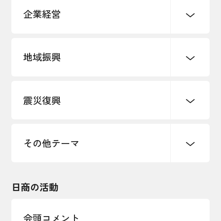
企業経営
地域振興
創業
知的財産
販路開拓・拡大
デジタル化・DX推進
震災復興
事業承継・引継ぎ支援
まちづくり
観光振興
ものづくり
価格転嫁・取引適正化
税制
地域ブランド
その他地域振興
雇用・労働・人材確保
その他テーマ
令和６年能登半島地震関連
エネルギー・環境
輸入・輸出
東日本大震災関連
海外展開
その他中小企業経営
日商の活動
インボイス制度
多様な人材の活躍推進
会頭コメント