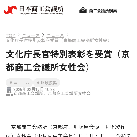
商工会議所検索
TOP
ニュース
ニュース
文化庁長官特別表彰を受賞（京都商工会議所女性会）
文化庁長官特別表彰を受賞（京
都商工会議所女性会）
# ニュース
# 地域振興
2026年02月17日 10:24
経営相談
京都商工会議所、京都商工会議所女性会
融資制度・補助金
会頭コメント
保険・共済
京都商工会議所（京都府、堀場厚会頭・堀場製作
政策提言
所）女性会（中村真由美会長）は１月15 日、「令和７