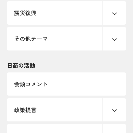
デジタル化・DX推進
震災復興
事業承継・引継ぎ支援
まちづくり
観光振興
ものづくり
価格転嫁・取引適正化
税制
地域ブランド
その他地域振興
雇用・労働・人材確保
その他テーマ
令和６年能登半島地震関連
エネルギー・環境
輸入・輸出
東日本大震災関連
海外展開
その他中小企業経営
日商の活動
インボイス制度
多様な人材の活躍推進
会頭コメント
各種制度・助成金
パートナーシップ構築宣言
政策提言
海外情報レポート
経済ミッション
海外展開イニシアティブ