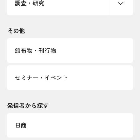
調査・研究
中小企業経営
雇用・労働・社会保障
安全保障貿易管理・技術流出防止に関す
るコラム
観光振興・まちづくり
輸出管理体制構築支援
国土強靭化・社会基盤整備・震災復興
その他
LOBO調査
その他調査
経営者保証に関するガイドライン
頒布物・刊行物
セミナー・イベント
発信者から探す
日商