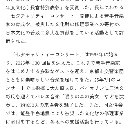
日本商工会議所とは
検定試験
年度文化庁長官特別表彰」を受賞した。長年にわたる
調査・研究
「七夕チャリティーコンサート」開催による若手音楽
組織概要
ビジネス交流
家の育成や、被災した文化財の修理事業への寄付が、
日本文化の普及に多大な貢献をしている活動として評
役員紹介
海外ビジネス・貿易証明
価された。
日商のあゆみ
「七夕チャリティーコンサート」は1996年に始ま
情報提供・広報
り、2025年に30 回目を迎えた。これまで若手音楽家
委員会・専門委員会
をはじめとする多彩なゲストを迎え、京都市交響楽団
その他サービス
とともに素晴らしい音楽を届けてきた。25年7月のコ
青年部・女性会
ンサートでは指揮に大友直人氏、バイオリンに三浦文
彰氏を迎えてバレエ音楽「眠りの森の美女」などを演
日商創立100周年宣言
奏し、約1650人の来場者を魅了した。また、同女性会
では、能登半島地震により被災した文化財の修理事業
情報公開
に寄付をするなど、各地への支援活動も行っている。