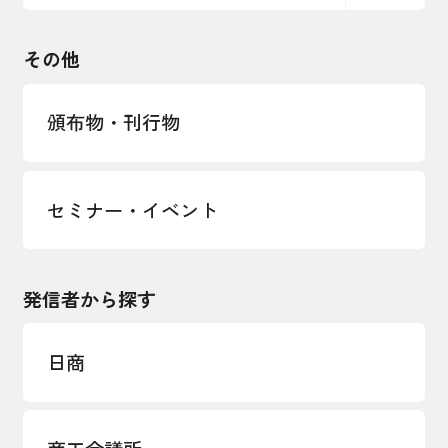
観光振興・まちづくり
輸出管理体制構築支援
国土強靭化・社会基盤整備・震災復興
その他
LOBO調査
その他調査
経営者保証に関するガイドライン
頒布物・刊行物
セミナー・イベント
発信者から探す
日商