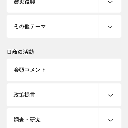
震災復興
事業承継・引継ぎ支援
まちづくり
観光振興
ものづくり
価格転嫁・取引適正化
税制
地域ブランド
その他地域振興
雇用・労働・人材確保
その他テーマ
令和６年能登半島地震関連
エネルギー・環境
輸入・輸出
東日本大震災関連
海外展開
その他中小企業経営
日商の活動
インボイス制度
多様な人材の活躍推進
会頭コメント
各種制度・助成金
パートナーシップ構築宣言
政策提言
海外情報レポート
経済ミッション
海外展開イニシアティブ
調査・研究
中小企業経営
雇用・労働・社会保障
安全保障貿易管理・技術流出防止に関す
るコラム