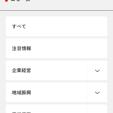
採用情報
アクセス
すべて
所信
注目情報
企業経営
地域振興
創業
知的財産
販路開拓・拡大
デジタル化・DX推進