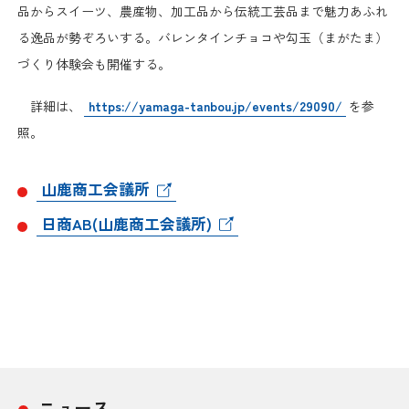
日本商工会議所とは
品からスイーツ、農産物、加工品から伝統工芸品まで魅力あふれ
検定試験
る逸品が勢ぞろいする。バレンタインチョコや勾玉（まがたま）
調査・研究
組織概要
づくり体験会も開催する。
ビジネス交流
詳細は、
https://yamaga-tanbou.jp/events/29090/
を参
役員紹介
海外ビジネス・貿易証明
照。
日商のあゆみ
情報提供・広報
山鹿商工会議所
委員会・専門委員会
日商AB(山鹿商工会議所)
その他サービス
青年部・女性会
日商創立100周年宣言
情報公開
ニュース