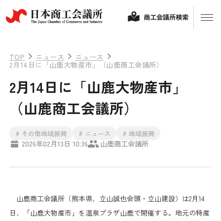
商工会議所検索
TOP
ニュース
ニュース
2月14日に「山鹿大物産市」（山鹿商工会議所）
2月14日に「山鹿大物産市」
（山鹿商工会議所）
# その他地域振興
# ニュース
# 地域振興
2026年02月13日 10:36
山鹿商工会議所
経営相談
融資制度・補助金
会頭コメント
山鹿商工会議所（熊本県、立山誠也会頭・立山建設）は2月14
保険・共済
日、「山鹿大物産市」を温泉プラザ山鹿で開催する。地元の特産
政策提言