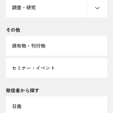
調査・研究
中小企業経営
雇用・労働・社会保障
安全保障貿易管理・技術流出防止に関す
るコラム
観光振興・まちづくり
輸出管理体制構築支援
国土強靭化・社会基盤整備・震災復興
その他
LOBO調査
その他調査
経営者保証に関するガイドライン
頒布物・刊行物
セミナー・イベント
発信者から探す
日商