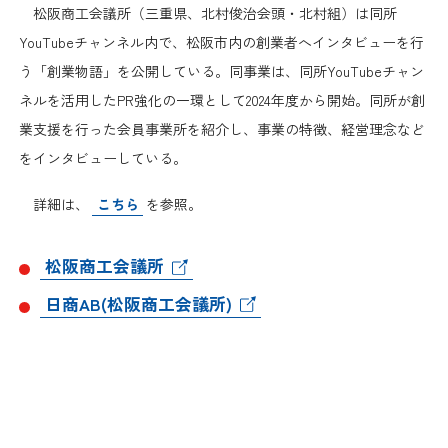
日本商工会議所とは
松阪商工会議所（三重県、北村俊治会頭・北村組）は同所
検定試験
YouTubeチャンネル内で、松阪市内の創業者へインタビューを行
調査・研究
組織概要
う「創業物語」を公開している。同事業は、同所YouTubeチャン
ビジネス交流
ネルを活用したPR強化の一環として2024年度から開始。同所が創
役員紹介
業支援を行った会員事業所を紹介し、事業の特徴、経営理念など
海外ビジネス・貿易証明
をインタビューしている。
日商のあゆみ
情報提供・広報
詳細は、
こちら
を参照。
委員会・専門委員会
その他サービス
松阪商工会議所
青年部・女性会
日商AB(松阪商工会議所)
日商創立100周年宣言
情報公開