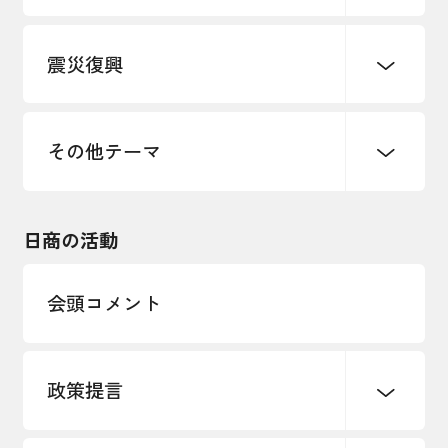
デジタル化・DX推進
震災復興
事業承継・引継ぎ支援
まちづくり
観光振興
ものづくり
価格転嫁・取引適正化
税制
地域ブランド
その他地域振興
雇用・労働・人材確保
その他テーマ
令和６年能登半島地震関連
エネルギー・環境
輸入・輸出
東日本大震災関連
海外展開
その他中小企業経営
日商の活動
インボイス制度
多様な人材の活躍推進
会頭コメント
各種制度・助成金
パートナーシップ構築宣言
政策提言
海外情報レポート
経済ミッション
海外展開イニシアティブ