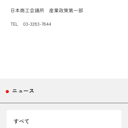
採用情報
日本商工会議所 産業政策第一部
TEL 03-3283-7844
アクセス
所信
ニュース
すべて