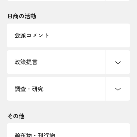
東日本大震災関連
海外展開
その他中小企業経営
日商の活動
インボイス制度
多様な人材の活躍推進
会頭コメント
各種制度・助成金
パートナーシップ構築宣言
政策提言
海外情報レポート
経済ミッション
海外展開イニシアティブ
調査・研究
中小企業経営
雇用・労働・社会保障
安全保障貿易管理・技術流出防止に関す
るコラム
観光振興・まちづくり
輸出管理体制構築支援
国土強靭化・社会基盤整備・震災復興
その他
LOBO調査
その他調査
経営者保証に関するガイドライン
頒布物・刊行物