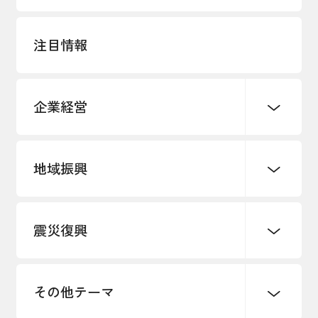
注目情報
企業経営
地域振興
創業
知的財産
販路開拓・拡大
デジタル化・DX推進
震災復興
事業承継・引継ぎ支援
まちづくり
観光振興
ものづくり
価格転嫁・取引適正化
税制
地域ブランド
その他地域振興
雇用・労働・人材確保
その他テーマ
令和６年能登半島地震関連
エネルギー・環境
輸入・輸出