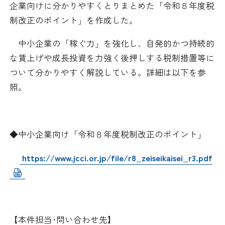
企業向けに分かりやすくとりまとめた「令和８年度税
日本商工会議所とは
検定試験
制改正のポイント」を作成した。
調査・研究
組織概要
ビジネス交流
中小企業の「稼ぐ力」を強化し、自発的かつ持続的
な賃上げや成長投資を力強く後押しする税制措置等に
役員紹介
海外ビジネス・貿易証明
ついて分かりやすく解説している。詳細は以下を参
照。
日商のあゆみ
情報提供・広報
委員会・専門委員会
その他サービス
◆中小企業向け「令和８年度税制改正のポイント」
青年部・女性会
https://www.jcci.or.jp/file/r8_zeiseikaisei_r3.pdf
日商創立100周年宣言
情報公開
【本件担当･問い合わせ先】