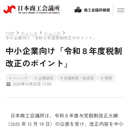
商工会議所検索
TOP
ニュース
ニュース
中小企業向け「令和８年度税制改正のポイント」
中小企業向け「令和８年度税制
改正のポイント」
# ニュース
# 企業経営
# 各種制度・助成金
# 税制
2025年12月25日 17:00
経営相談
融資制度・補助金
会頭コメント
日本商工会議所は、令和８年度与党税制改正大綱
保険・共済
（2025 年 12 月 19 日）の公表を受け、改正内容を中小
政策提言