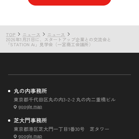
TOP
ニュース
ニュース
2026年1月21日に、スタートアップ企業との交流会と
「STATION Ai」見学会（一宮商工会議所）
丸の内事務所
東京都千代田区丸の内3-2-2 丸の内二重橋ビル
google map
芝大門事務所
東京都港区芝大門一丁目1番30号 芝タワー
google map