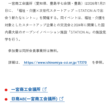
日本商工会議所とは
一宮商工会議所（愛知県、豊島半七会頭・豊島）は2026年1月21
検定試験
日に、「福祉・介護×次世代スタートアップ ～STATION Aiで出
調査・研究
組織概要
会う新たなヒント～」を開催する。同イベントは、福祉・介護を
ビジネス交流
対象としたスタートアップ企業との交流会と2024年に開業した国
役員紹介
内最大級のオープンイノベーション施設「STATION Ai」の施設見
海外ビジネス・貿易証明
学を行う。
日商のあゆみ
情報提供・広報
参加費は同所会員事業所は無料。
委員会・専門委員会
詳細は、
https://www.ichinomiya-cci.or.jp/17370
を参照。
その他サービス
青年部・女性会
日商創立100周年宣言
一宮商工会議所
日商AB(一宮商工会議所)
情報公開