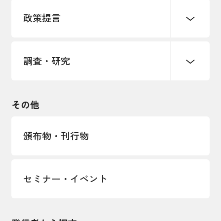
パートナーシップ構築宣言
政策提言
海外情報レポート
経済ミッション
海外展開イニシアティブ
調査・研究
中小企業経営
雇用・労働・社会保障
安全保障貿易管理・技術流出防止に関す
るコラム
観光振興・まちづくり
輸出管理体制構築支援
国土強靭化・社会基盤整備・震災復興
その他
LOBO調査
その他調査
経営者保証に関するガイドライン
頒布物・刊行物
セミナー・イベント