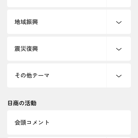
地域振興
創業
知的財産
販路開拓・拡大
デジタル化・DX推進
震災復興
事業承継・引継ぎ支援
まちづくり
観光振興
ものづくり
価格転嫁・取引適正化
税制
地域ブランド
その他地域振興
雇用・労働・人材確保
その他テーマ
令和６年能登半島地震関連
エネルギー・環境
輸入・輸出
東日本大震災関連
海外展開
その他中小企業経営
日商の活動
インボイス制度
多様な人材の活躍推進
会頭コメント
各種制度・助成金