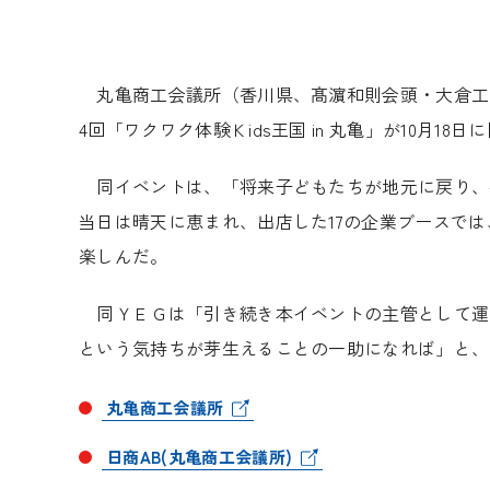
丸亀商工会議所（香川県、髙濵和則会頭・大倉工
4回「ワクワク体験Ｋids王国 in 丸亀」が10月1
同イベントは、「将来子どもたちが地元に戻り、
当日は晴天に恵まれ、出店した17の企業ブースで
楽しんだ。
同ＹＥＧは「引き続き本イベントの主管として運
という気持ちが芽生えることの一助になれば」と、
丸亀商工会議所
日商AB(丸亀商工会議所)