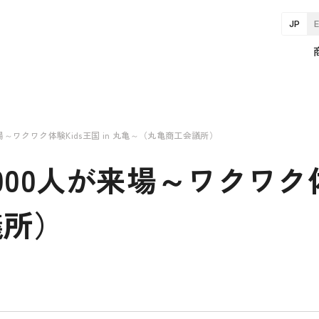
JP
～ワクワク体験Kids王国 in 丸亀～（丸亀商工会議所）
0人が来場～ワクワク体験K
議所）