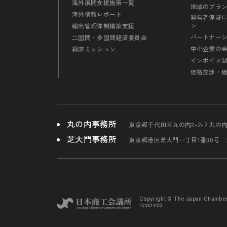
海外展開支援施策一覧
地域のブラ
海外情報レポート
経営者保証
ン
輸出管理体制構築支援
パートナー
二国間・多国間経済委員会
中小企業の
経済ミッション
インボイス
価格交渉・
丸の内事務所
東京都千代田区丸の内3-2-2 丸の
芝大門事務所
東京都港区芝大門一丁目1番30号
Copyright © The Japan Chambe
reserved.