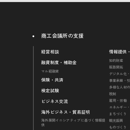
商工会議所の支援
経営相談
情報提供
知的財産
融資制度・補助金
販路開拓
マル経融資
デジタル化・
保険・共済
事業承継・
多様な人材
検定試験
税制
雇用・労働
ビジネス交流
エネルギー
海外ビジネス・貿易証明
まちづくり
海外展開イニシアティブに基づく情報提
観光振興
供
ものづくり