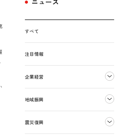
ニュース
第
すべて
催
注目情報
し
企業経営
い
創業
知的財産
地域振興
販路開拓・拡大
デジタル化・DX推進
まちづくり
観光振興
震災復興
事業承継・引継ぎ支援
ものづくり
地域ブランド