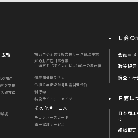
日商の
・広報
被災中小企業復興支援リース補助事業
会頭コメ
知的財産活用事例集
「知恵を『稼ぐ力』に～100社の舞台裏
政策提言
～」
調査・研
健康経営優良法人
DX推進
令和６年能登半島地震関連情報
引継ぎ支援
刊行物
の活躍推進
日商に
特設サイトアーカイブ
その他サービス
日本商工
・環境
チェンバーズカード
は
電子認証サービス
組織概要