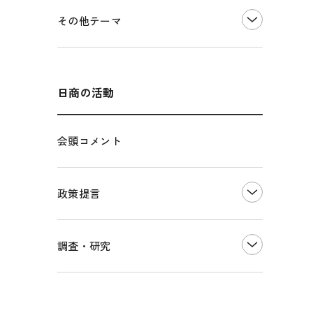
価格転嫁・取引適正化
税制
その他地域振興
令和６年能登半島地震関連
その他テーマ
雇用・労働・人材確保
東日本大震災関連
エネルギー・環境
輸入・輸出
インボイス制度
海外展開
その他中小企業経営
多様な人材の活躍推進
日商の活動
各種制度・助成金
パートナーシップ構築宣言
会頭コメント
海外情報レポート
経済ミッション
海外展開イニシアティブ
政策提言
安全保障貿易管理・技術流出防止に関す
るコラム
中小企業経営
調査・研究
輸出管理体制構築支援
雇用・労働・社会保障
経営者保証に関するガイドライン
観光振興・まちづくり
LOBO調査
その他調査
国土強靭化・社会基盤整備・震災復興