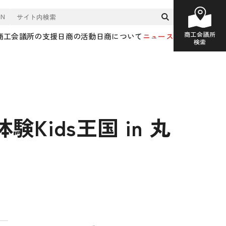
EN
商工会議所
商工会議所の支援
日商の活動
日商について
ニュース
検索
ids王国 in 丸