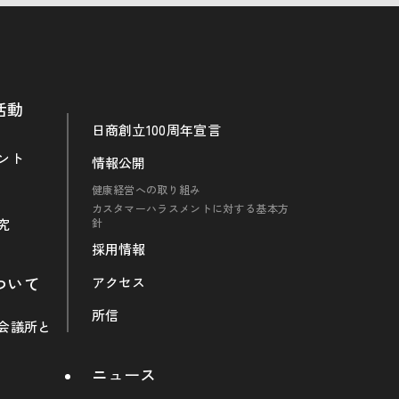
活動
日商創立100周年宣言
ント
情報公開
健康経営への取り組み
カスタマーハラスメントに対する基本方
究
針
採用情報
ついて
アクセス
所信
会議所と
ニュース