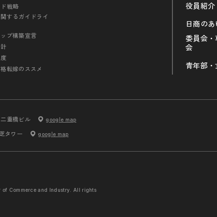
役員紹介
ンド戦略
に関するガイドライ
日商のあ
シップ構築宣言
委員会・
会計
会
制度
青年部・
価格転嫁のススメ
内二重橋ビル
google map
 芝タワー
google map
r of Commerce and
Industry. All rights