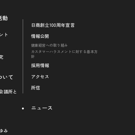
活動
日商創立100周年宣言
ント
情報公開
健康経営への取り組み
カスタマーハラスメントに対する基本方
究
針
採用情報
ついて
アクセス
所信
会議所と
ニュース
ゆみ