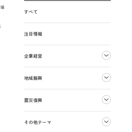
市場
すべて
集
注目情報
企業経営
創業
知的財産
地域振興
販路開拓・拡大
デジタル化・DX推進
まちづくり
観光振興
震災復興
事業承継・引継ぎ支援
ものづくり
地域ブランド
価格転嫁・取引適正化
税制
その他地域振興
令和６年能登半島地震関連
その他テーマ
雇用・労働・人材確保
東日本大震災関連