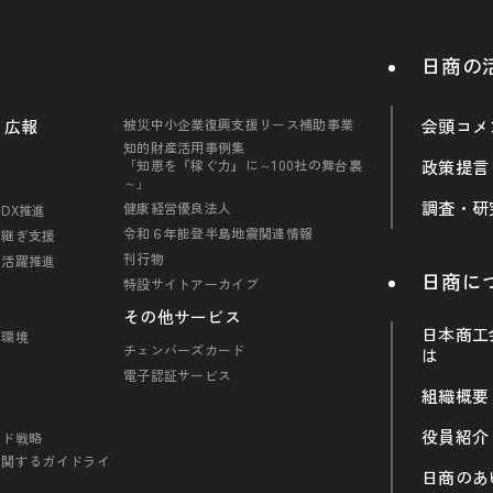
日商の
・広報
被災中小企業復興支援リース補助事業
会頭コメ
知的財産活用事例集
「知恵を『稼ぐ力』に～100社の舞台裏
政策提言
～」
調査・研
健康経営優良法人
DX推進
令和６年能登半島地震関連情報
引継ぎ支援
刊行物
の活躍推進
日商に
特設サイトアーカイブ
その他サービス
日本商工
・環境
チェンバーズカード
は
電子認証サービス
組織概要
役員紹介
ンド戦略
に関するガイドライ
日商のあ