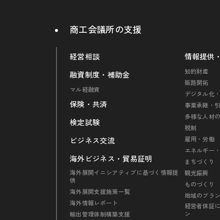
商工会議所の支援
経営相談
情報提供
知的財産
融資制度・補助金
販路開拓
マル経融資
デジタル化・
保険・共済
事業承継・
多様な人材
検定試験
税制
雇用・労働
ビジネス交流
エネルギー
海外ビジネス・貿易証明
まちづくり
海外展開イニシアティブに基づく情報提
観光振興
供
ものづくり
海外展開支援施策一覧
地域のブラ
海外情報レポート
経営者保証
ン
輸出管理体制構築支援