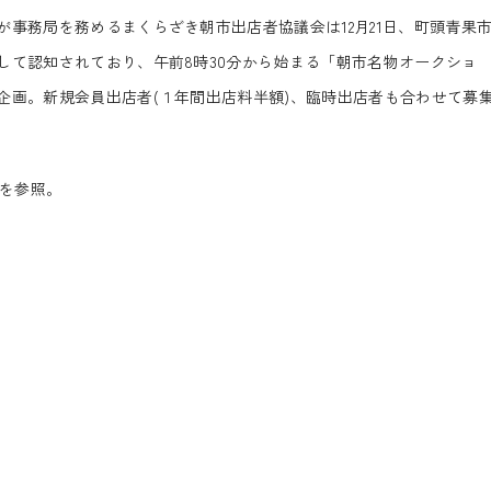
事務局を務めるまくらざき朝市出店者協議会は12月21日、町頭青果
して認知されており、午前8時30分から始まる「朝市名物オークショ
企画。新規会員出店者(１年間出店料半額)、臨時出店者も合わせて募
no2を参照。