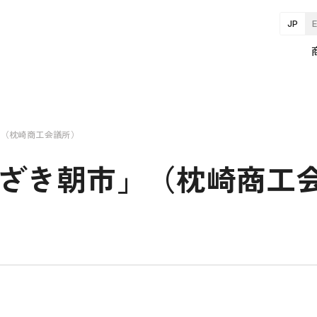
JP
」（枕崎商工会議所）
くらざき朝市」（枕崎商工