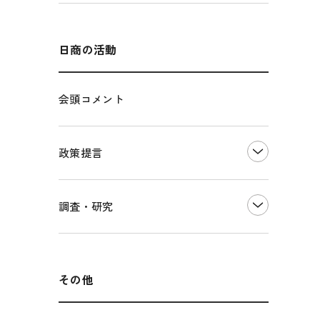
エネルギー・環境
輸入・輸出
インボイス制度
海外展開
その他中小企業経営
多様な人材の活躍推進
日商の活動
各種制度・助成金
パートナーシップ構築宣言
会頭コメント
海外情報レポート
経済ミッション
海外展開イニシアティブ
政策提言
安全保障貿易管理・技術流出防止に関す
るコラム
中小企業経営
調査・研究
輸出管理体制構築支援
雇用・労働・社会保障
経営者保証に関するガイドライン
観光振興・まちづくり
LOBO調査
その他調査
国土強靭化・社会基盤整備・震災復興
その他