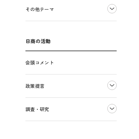
価格転嫁・取引適正化
税制
その他地域振興
令和６年能登半島地震関連
その他テーマ
雇用・労働・人材確保
東日本大震災関連
エネルギー・環境
輸入・輸出
インボイス制度
海外展開
その他中小企業経営
多様な人材の活躍推進
日商の活動
各種制度・助成金
パートナーシップ構築宣言
会頭コメント
海外情報レポート
経済ミッション
海外展開イニシアティブ
政策提言
安全保障貿易管理・技術流出防止に関す
るコラム
中小企業経営
調査・研究
輸出管理体制構築支援
雇用・労働・社会保障
経営者保証に関するガイドライン
観光振興・まちづくり
LOBO調査
その他調査
国土強靭化・社会基盤整備・震災復興