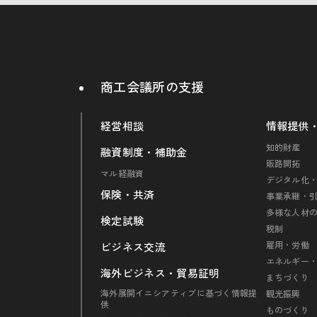
商工会議所の支援
経営相談
情報提供
知的財産
融資制度・補助金
販路開拓
マル経融資
デジタル化・
保険・共済
事業承継・
多様な人材
検定試験
税制
雇用・労働
ビジネス交流
エネルギー
海外ビジネス・貿易証明
まちづくり
海外展開イニシアティブに基づく情報提
観光振興
供
ものづくり