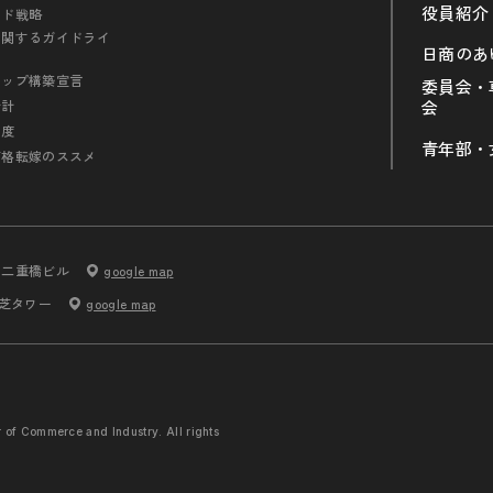
役員紹介
ンド戦略
に関するガイドライ
日商のあ
シップ構築宣言
委員会・
会計
会
制度
青年部・
価格転嫁のススメ
内二重橋ビル
google map
 芝タワー
google map
r of Commerce and
Industry. All rights