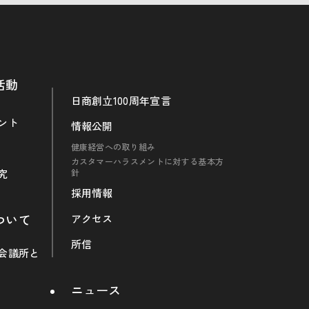
活動
日商創立100周年宣言
ント
情報公開
健康経営への取り組み
カスタマーハラスメントに対する基本方
究
針
採用情報
ついて
アクセス
所信
会議所と
ニュース