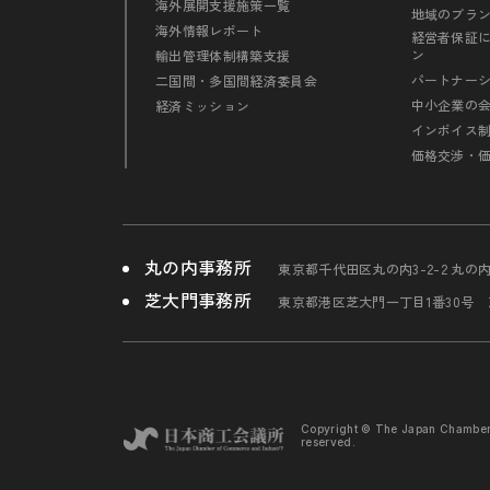
海外展開支援施策一覧
地域のブラ
海外情報レポート
経営者保証
ン
輸出管理体制構築支援
パートナー
二国間・多国間経済委員会
中小企業の
経済ミッション
インボイス
価格交渉・
丸の内事務所
東京都千代田区丸の内3-2-2 丸の
芝大門事務所
東京都港区芝大門一丁目1番30号
Copyright © The Japan Chambe
reserved.