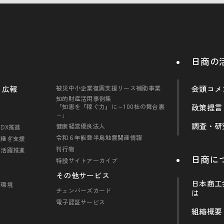
日商の
・広報
被災中小企業復興支援リース補助事業
会頭コメ
知的財産活用事例集
「知恵を『稼ぐ力』に～100社の舞台裏
政策提言
～」
調査・研
健康経営優良法人
DX推進
令和６年能登半島地震関連情報
引継ぎ支援
刊行物
の活躍推進
日商に
特設サイトアーカイブ
その他サービス
日本商工
・環境
チェンバーズカード
は
電子認証サービス
組織概要