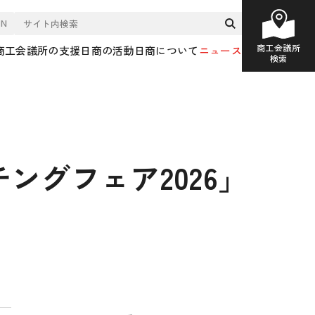
EN
商工会議所
商工会議所の支援
日商の活動
日商について
ニュース
検索
ングフェア2026」