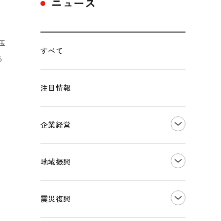
ニュース
玉
すべて
る
注目情報
企業経営
創業
知的財産
地域振興
販路開拓・拡大
デジタル化・DX推進
まちづくり
観光振興
震災復興
事業承継・引継ぎ支援
ものづくり
地域ブランド