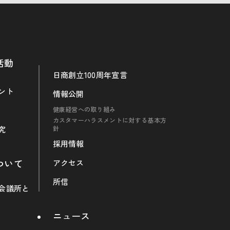
活動
日商創立100周年宣言
ント
情報公開
健康経営への取り組み
カスタマーハラスメントに対する基本方
究
針
採用情報
ついて
アクセス
所信
会議所と
ニュース