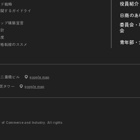
役員紹介
ンド戦略
に関するガイドライ
日商のあ
シップ構築宣言
委員会・
会計
会
制度
青年部・
価格転嫁のススメ
内二重橋ビル
google map
 芝タワー
google map
r of Commerce and
Industry. All rights