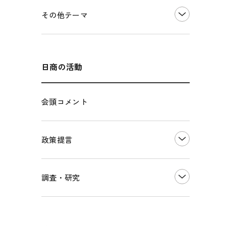
価格転嫁・取引適正化
税制
その他地域振興
令和６年能登半島地震関連
その他テーマ
雇用・労働・人材確保
東日本大震災関連
エネルギー・環境
輸入・輸出
インボイス制度
海外展開
その他中小企業経営
多様な人材の活躍推進
日商の活動
各種制度・助成金
パートナーシップ構築宣言
会頭コメント
海外情報レポート
経済ミッション
海外展開イニシアティブ
政策提言
安全保障貿易管理・技術流出防止に関す
るコラム
中小企業経営
調査・研究
輸出管理体制構築支援
雇用・労働・社会保障
経営者保証に関するガイドライン
観光振興・まちづくり
LOBO調査
その他調査
国土強靭化・社会基盤整備・震災復興