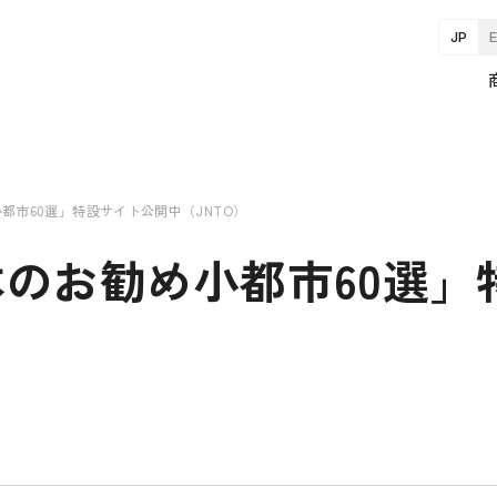
JP
都市60選」特設サイト公開中（JNTO）
のお勧め小都市60選」