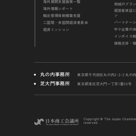
海外展開支援施策一覧
地域のブラ
海外情報レポート
経営者保証
ン
輸出管理体制構築支援
パートナー
二国間・多国間経済委員会
中小企業の
経済ミッション
インボイス
価格交渉・
丸の内事務所
東京都千代田区丸の内3-2-2 丸の
芝大門事務所
東京都港区芝大門一丁目1番30号
Copyright © The Japan Chambe
reserved.