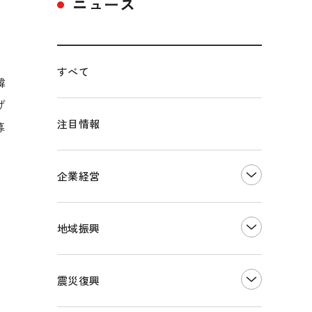
ニュース
すべて
韓
げ
注目情報
募
企業経営
創業
知的財産
地域振興
販路開拓・拡大
デジタル化・DX推進
まちづくり
観光振興
震災復興
事業承継・引継ぎ支援
ものづくり
地域ブランド