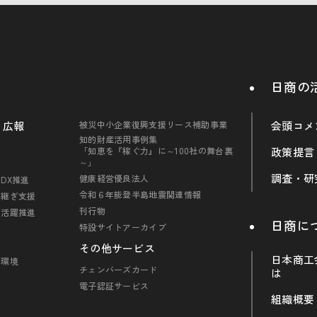
日商の
・広報
被災中小企業復興支援リース補助事業
会頭コメ
知的財産活用事例集
「知恵を『稼ぐ力』に～100社の舞台裏
政策提言
～」
調査・研
健康経営優良法人
DX推進
令和６年能登半島地震関連情報
引継ぎ支援
刊行物
の活躍推進
日商に
特設サイトアーカイブ
その他サービス
日本商工
・環境
チェンバーズカード
は
電子認証サービス
組織概要