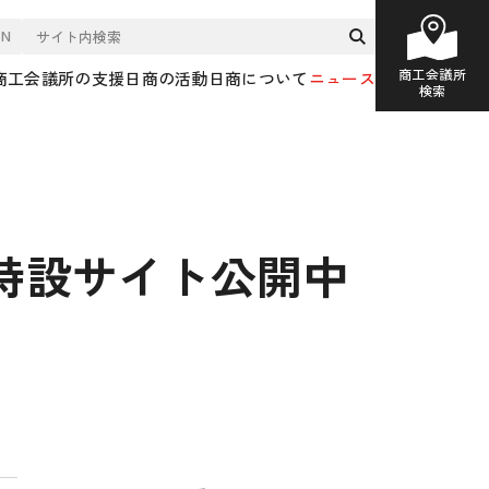
EN
商工会議所
商工会議所の支援
日商の活動
日商について
ニュース
検索
特設サイト公開中