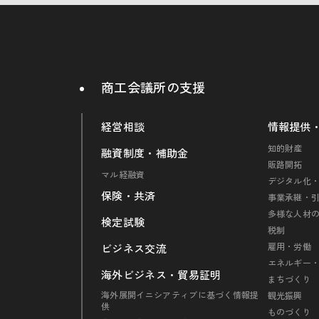
商工会議所の支援
経営相談
情報提供
知的財産
融資制度・補助金
販路開拓
マル経融資
デジタル化・
保険・共済
事業承継・
多様な人材
検定試験
税制
雇用・労働
ビジネス交流
エネルギー
海外ビジネス・貿易証明
まちづくり
海外展開イニシアティブに基づく情報提
観光振興
供
ものづくり