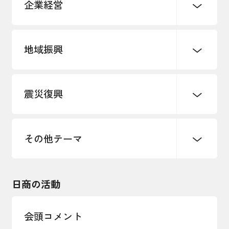
企業経営
地域振興
創業
知的財産
販路開拓・拡大
デジタル化・DX推進
震災復興
事業承継・引継ぎ支援
まちづくり
観光振興
ものづくり
価格転嫁・取引適正化
税制
地域ブランド
その他地域振興
雇用・労働・人材確保
その他テーマ
令和６年能登半島地震関連
エネルギー・環境
輸入・輸出
東日本大震災関連
海外展開
その他中小企業経営
日商の活動
インボイス制度
多様な人材の活躍推進
会頭コメント
各種制度・助成金