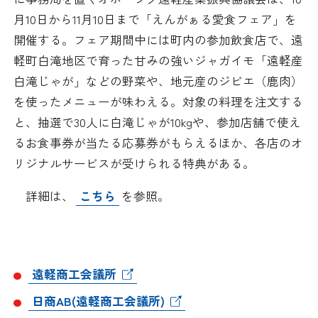
日本商工会議所とは
検定試験
月10日から11月10日まで「えんがぁる愛食フェア」を
調査・研究
開催する。フェア期間中には町内の参加飲食店で、遠
組織概要
ビジネス交流
軽町白滝地区で育った甘みの強いジャガイモ「遠軽産
白滝じゃが」などの野菜や、地元産のジビエ（鹿肉）
役員紹介
海外ビジネス・貿易証明
を使ったメニューが味わえる。対象の料理を注文する
と、抽選で30人に白滝じゃが10kgや、参加店舗で使え
日商のあゆみ
情報提供・広報
るお食事券が当たる応募券がもらえるほか、各店のオ
リジナルサービスが受けられる特典がある。
委員会・専門委員会
その他サービス
詳細は、
こちら
を参照。
青年部・女性会
日商創立100周年宣言
遠軽商工会議所
情報公開
日商AB(遠軽商工会議所)