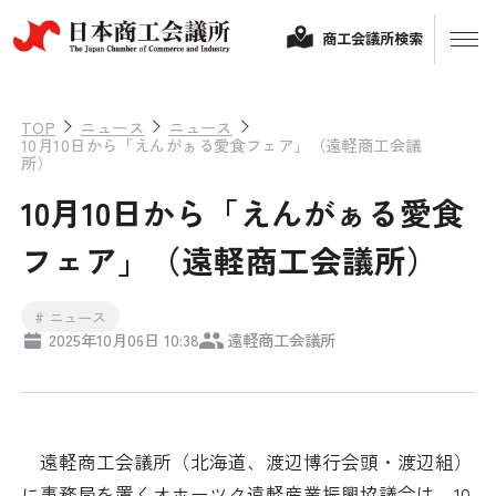
商工会議所検索
TOP
ニュース
ニュース
10月10日から「えんがぁる愛食フェア」（遠軽商工会議
所）
10月10日から「えんがぁる愛食
フェア」（遠軽商工会議所）
# ニュース
経営相談
2025年10月06日 10:38
遠軽商工会議所
融資制度・補助金
会頭コメント
保険・共済
遠軽商工会議所（北海道、渡辺博行会頭・渡辺組）
政策提言
に事務局を置くオホーツク遠軽産業振興協議会は、10