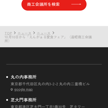
商工会議所を検索
TOP
ニュース
ニュース
10月10日から「えんがぁる愛食フェア」（遠軽商工会議
所）
丸の内事務所
東京都千代田区丸の内3-2-2 丸の内二重橋ビル
google map
芝大門事務所
東京都港区芝大門一丁目1番30号 芝タワー