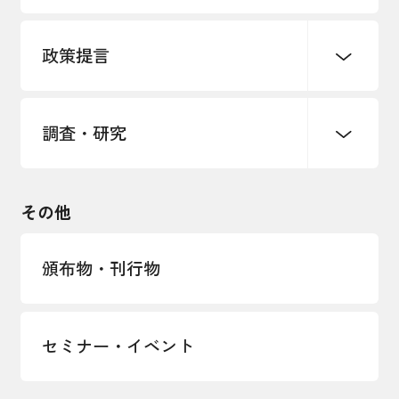
パートナーシップ構築宣言
政策提言
海外情報レポート
経済ミッション
海外展開イニシアティブ
調査・研究
中小企業経営
雇用・労働・社会保障
安全保障貿易管理・技術流出防止に関す
るコラム
観光振興・まちづくり
輸出管理体制構築支援
国土強靭化・社会基盤整備・震災復興
その他
LOBO調査
その他調査
経営者保証に関するガイドライン
頒布物・刊行物
セミナー・イベント