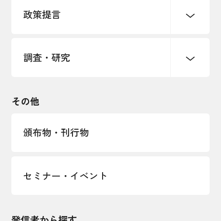
パートナーシップ構築宣言
政策提言
海外情報レポート
経済ミッション
海外展開イニシアティブ
調査・研究
中小企業経営
雇用・労働・社会保障
安全保障貿易管理・技術流出防止に関す
るコラム
観光振興・まちづくり
輸出管理体制構築支援
国土強靭化・社会基盤整備・震災復興
その他
LOBO調査
その他調査
経営者保証に関するガイドライン
頒布物・刊行物
セミナー・イベント
発信者から探す