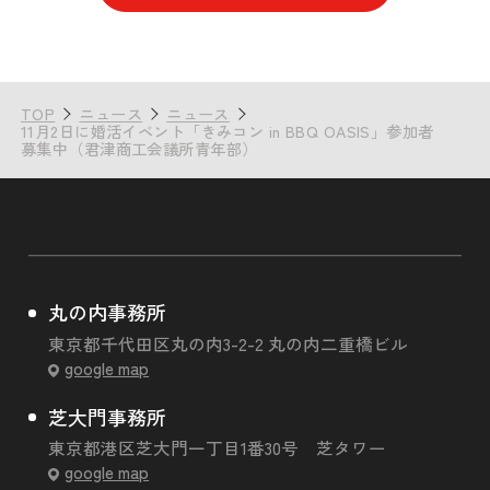
TOP
ニュース
ニュース
11月2日に婚活イベント「きみコン in BBQ OASIS」参加者
募集中（君津商工会議所青年部）
丸の内事務所
東京都千代田区丸の内3-2-2 丸の内二重橋ビル
google map
芝大門事務所
東京都港区芝大門一丁目1番30号 芝タワー
google map