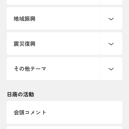
地域振興
創業
知的財産
販路開拓・拡大
デジタル化・DX推進
震災復興
事業承継・引継ぎ支援
まちづくり
観光振興
ものづくり
価格転嫁・取引適正化
税制
地域ブランド
その他地域振興
雇用・労働・人材確保
その他テーマ
令和６年能登半島地震関連
エネルギー・環境
輸入・輸出
東日本大震災関連
海外展開
その他中小企業経営
日商の活動
インボイス制度
多様な人材の活躍推進
会頭コメント
各種制度・助成金