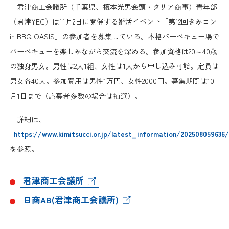
日本商工会議所とは
君津商工会議所（千葉県、榎本光男会頭・タリア商事）青年部
検定試験
（君津YEG）は11月2日に開催する婚活イベント「第12回きみコン
調査・研究
組織概要
in BBQ OASIS」の参加者を募集している。本格バーベキュー場で
ビジネス交流
バーベキューを楽しみながら交流を深める。参加資格は20～40歳
役員紹介
の独身男女。男性は2人1組、女性は1人から申し込み可能。定員は
海外ビジネス・貿易証明
男女各40人。参加費用は男性1万円、女性2000円。募集期間は10
日商のあゆみ
月1日まで（応募者多数の場合は抽選）。
情報提供・広報
詳細は、
委員会・専門委員会
その他サービス
https://www.kimitsucci.or.jp/latest_information/202508059636/
を参照。
青年部・女性会
君津商工会議所
日商創立100周年宣言
日商AB(君津商工会議所)
情報公開