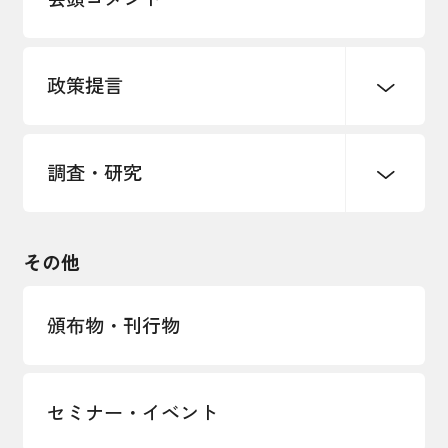
各種制度・助成金
パートナーシップ構築宣言
政策提言
海外情報レポート
経済ミッション
海外展開イニシアティブ
調査・研究
中小企業経営
雇用・労働・社会保障
安全保障貿易管理・技術流出防止に関す
るコラム
観光振興・まちづくり
輸出管理体制構築支援
国土強靭化・社会基盤整備・震災復興
その他
LOBO調査
その他調査
経営者保証に関するガイドライン
頒布物・刊行物
セミナー・イベント