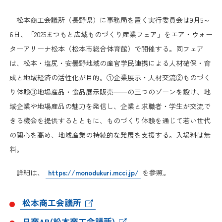
日本商工会議所とは
検定試験
松本商工会議所（長野県）に事務局を置く実行委員会は9月5～
調査・研究
組織概要
6日、「2025まつもと広域ものづくり産業フェア」をエア・ウォー
ビジネス交流
ターアリーナ松本（松本市総合体育館）で開催する。同フェア
役員紹介
は、松本・塩尻・安曇野地域の産官学民連携による人材確保・育
海外ビジネス・貿易証明
成と地域経済の活性化が目的。①企業展示・人材交流②ものづく
日商のあゆみ
り体験③地場産品・食品展示販売――の三つのゾーンを設け、地
情報提供・広報
域企業や地場産品の魅力を発信し、企業と求職者・学生が交流で
委員会・専門委員会
きる機会を提供するとともに、ものづくり体験を通じて若い世代
その他サービス
の関心を高め、地域産業の持続的な発展を支援する。入場料は無
青年部・女性会
料。
詳細は、
https://monodukuri.mcci.jp/
を参照。
日商創立100周年宣言
松本商工会議所
情報公開
日商AB(松本商工会議所)