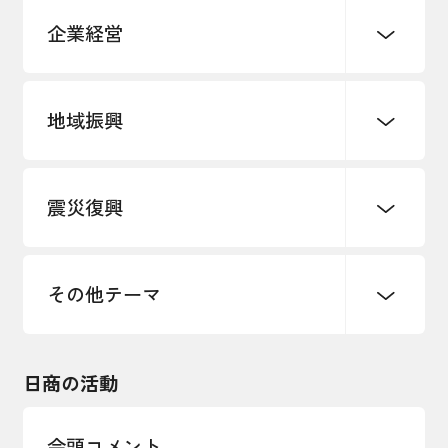
企業経営
地域振興
創業
知的財産
販路開拓・拡大
デジタル化・DX推進
震災復興
事業承継・引継ぎ支援
まちづくり
観光振興
ものづくり
価格転嫁・取引適正化
税制
地域ブランド
その他地域振興
雇用・労働・人材確保
その他テーマ
令和６年能登半島地震関連
エネルギー・環境
輸入・輸出
東日本大震災関連
海外展開
その他中小企業経営
日商の活動
インボイス制度
多様な人材の活躍推進
会頭コメント