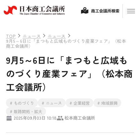
商工会議所検索
TOP
ニュース
ニュース
9月5～6日に「まつもと広域ものづくり産業フェア」（松本
商工会議所）
9月5～6日に「まつもと広域も
のづくり産業フェア」（松本商
工会議所）
経営相談
# ものづくり
# ニュース
# 企業経営
# 地域振興
融資制度・補助金
# 販路開拓・拡大
2025年09月03日 10:18
松本商工会議所
会頭コメント
保険・共済
政策提言