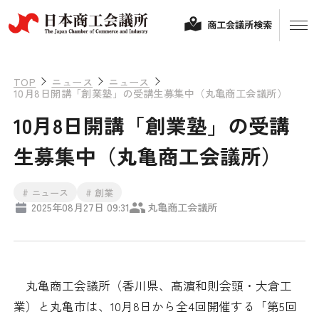
商工会議所検索
TOP
ニュース
ニュース
10月8日開講「創業塾」の受講生募集中（丸亀商工会議所）
10月8日開講「創業塾」の受講
生募集中（丸亀商工会議所）
# ニュース
# 創業
2025年08月27日 09:31
丸亀商工会議所
経営相談
融資制度・補助金
会頭コメント
丸亀商工会議所（香川県、髙濵和則会頭・大倉工
保険・共済
業）と丸亀市は、10月8日から全4回開催する「第5回
政策提言