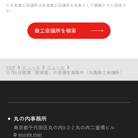
※日本商工会議所は各地商工会議所を会員として組織された団体で
す。
商工会議所を検索
TOP
ニュース
ニュース
10月8日開講「創業塾」の受講生募集中（丸亀商工会議所）
丸の内事務所
東京都千代田区丸の内3-2-2 丸の内二重橋ビル
google map