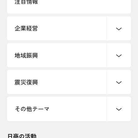
注目情報
企業経営
地域振興
創業
知的財産
販路開拓・拡大
デジタル化・DX推進
震災復興
事業承継・引継ぎ支援
まちづくり
観光振興
ものづくり
価格転嫁・取引適正化
税制
地域ブランド
その他地域振興
雇用・労働・人材確保
その他テーマ
令和６年能登半島地震関連
エネルギー・環境
輸入・輸出
東日本大震災関連
海外展開
その他中小企業経営
日商の活動
インボイス制度