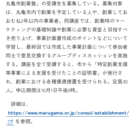
丸亀市創業塾」の受講生を募集している。募集対象
日本商工会議所とは
検定試験
は、丸亀市内で創業を予定している人や、創業してお
調査・研究
おむね2年以内の事業者。同講座では、創業時のマー
組織概要
ビジネス交流
ケティングの基礎知識や創業に必要な資金と目指すべ
き売り上げ、事業計画書作成のポイントなどについて
役員紹介
海外ビジネス・貿易証明
学習し、最終回では作成した事業計画について参加者
同士で意見交換するグループディスカッションを実施
日商のあゆみ
情報提供・広報
する。講座を全て受講すると、市から「特定創業支援
等事業による支援を受けたことの証明書」が発行さ
委員会・専門委員会
その他サービス
れ、創業における各種優遇措置を受けられる。定員30
人。申込期限は10月1日午後5時。
青年部・女性会
詳細は、
日商創立100周年宣言
https://www.marugame.or.jp/consul/establishment/
を参照。
情報公開