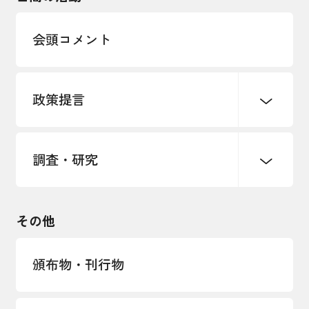
多様な人材の活躍推進
会頭コメント
各種制度・助成金
パートナーシップ構築宣言
政策提言
海外情報レポート
経済ミッション
海外展開イニシアティブ
調査・研究
中小企業経営
雇用・労働・社会保障
安全保障貿易管理・技術流出防止に関す
るコラム
観光振興・まちづくり
輸出管理体制構築支援
国土強靭化・社会基盤整備・震災復興
その他
LOBO調査
その他調査
経営者保証に関するガイドライン
頒布物・刊行物