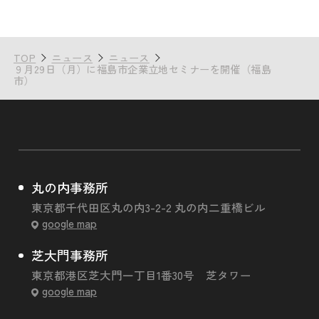
TOP
ニュース
ニュース
９月29日（月）に福島市企業立地セミナーを開催（福島
市）
丸の内事務所
東京都千代田区丸の内3-2-2 丸の内二重橋ビル
google map
芝大門事務所
東京都港区芝大門一丁目1番30号 芝タワー
google map