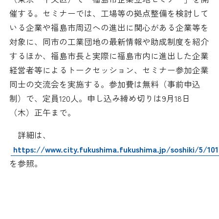
日本商工会議所とは
検定試験
催する。セミナーでは、工場等の拠点整備を検討して
調査・研究
いる企業や福島市周辺への進出に関心がある企業等を
組織概要
ビジネス交流
対象に、同市の工業団地の最新情報や助成制度を紹介
するほか、福島市長と実際に福島市内に進出した企業
役員紹介
海外ビジネス・貿易証明
経営者等によるトークセッション、セミナー参加企業
同士の交流会を実施する。参加費は無料（事前申込
日商のあゆみ
情報提供・広報
制）で、定員
120
人。申し込み締め切りは
9
月
18
日
（木）正午まで。
委員会・専門委員会
その他サービス
詳細は、
青年部・女性会
https://www.city.fukushima.fukushima.jp/soshiki/5/10
を参照。
日商創立100周年宣言
情報公開