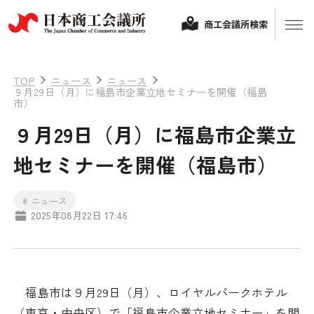
商工会議所検索
TOP
ニュース
ニュース
９月29日（月）に福島市企業立地セミナーを開催（福島
市）
９月29日（月）に福島市企業立
地セミナーを開催（福島市）
# ニュース
経営相談
2025年08月22日 17:46
融資制度・補助金
会頭コメント
保険・共済
福島市は９月
29
日（月）、ロイヤルパークホテル
政策提言
（東京・中央区）で「福島市企業立地セミナー」を開