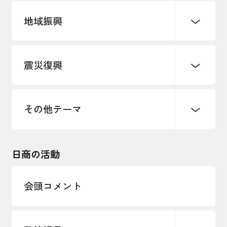
地域振興
創業
知的財産
販路開拓・拡大
デジタル化・DX推進
震災復興
事業承継・引継ぎ支援
まちづくり
観光振興
ものづくり
価格転嫁・取引適正化
税制
地域ブランド
その他地域振興
雇用・労働・人材確保
その他テーマ
令和６年能登半島地震関連
エネルギー・環境
輸入・輸出
東日本大震災関連
海外展開
その他中小企業経営
日商の活動
インボイス制度
多様な人材の活躍推進
会頭コメント
各種制度・助成金
パートナーシップ構築宣言