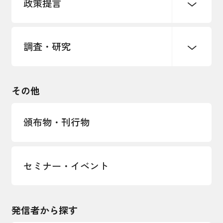
政策提言
海外情報レポート
経済ミッション
海外展開イニシアティブ
調査・研究
中小企業経営
雇用・労働・社会保障
安全保障貿易管理・技術流出防止に関す
るコラム
観光振興・まちづくり
輸出管理体制構築支援
国土強靭化・社会基盤整備・震災復興
その他
LOBO調査
その他調査
経営者保証に関するガイドライン
頒布物・刊行物
セミナー・イベント
発信者から探す